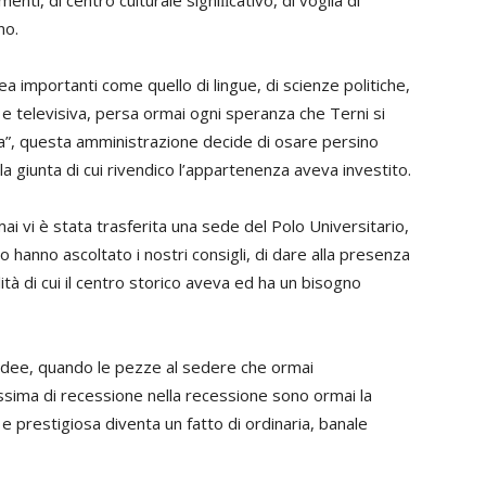
imenti, di centro culturale signiﬁcativo, di voglia di
no.
ea importanti come quello di lingue, di scienze politiche,
e televisiva, persa ormai ogni speranza che Terni si
a”, questa amministrazione decide di osare persino
i la giunta di cui rivendico l’appartenenza aveva investito.
ai vi è stata trasferita una sede del Polo Universitario,
mo hanno ascoltato i nostri consigli, di dare alla presenza
ità di cui il centro storico aveva ed ha un bisogno
idee, quando le pezze al sedere che ormai
ssima di recessione nella recessione sono ormai la
 e prestigiosa diventa un fatto di ordinaria, banale