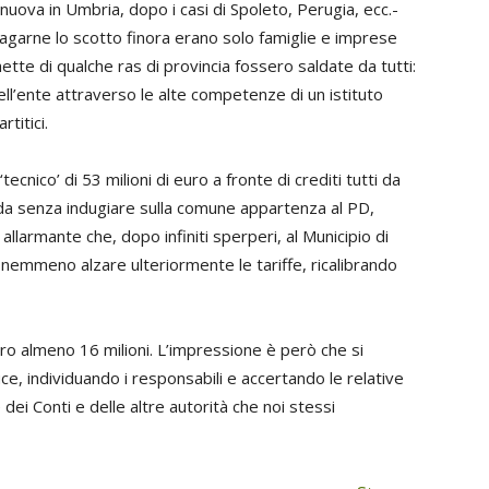
nuova in Umbria, dopo i casi di Spoleto, Perugia, ecc.-
agarne lo scotto finora erano solo famiglie e imprese
te di qualche ras di provincia fossero saldate da tutti:
dell’ente attraverso le alte competenze di un istituto
rtitici.
nico’ di 53 milioni di euro a fronte di crediti tutti da
ida senza indugiare sulla comune appartenza al PD,
é allarmante che, dopo infiniti sperperi, al Municipio di
 e nemmeno alzare ulteriormente le tariffe, ricalibrando
 almeno 16 milioni. L’impressione è però che si
uce, individuando i responsabili e accertando le relative
dei Conti e delle altre autorità che noi stessi