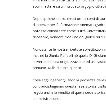
in termini di attrattività, di stimolo agli invest
scommettere su un ritrovato orgoglio cittadi
Dopo qualche lustro, chiusi ormai corsi di laur
di scienze per fa formazione cinematograﬁca 
potesse consolidare come “Città Universitari
l’inosabile, vendere cioè uno dei gioielli su cu
Nonostante le nostre ripetute sollecitazioni m
mai, nè la Giunta Raffaelli nè quella Di Girola
universitaria una organizzazione ed una visibil
primario. Nulla di tutto questo.
Cosa aggiungere? Quando la pochezza delle 
contraddistinguono questa fase storica tristi
regola anche la vendita di quella sede storica
amministrazione.