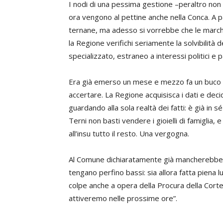
I nodi di una pessima gestione –peraltro non 
ora vengono al pettine anche nella Conca. A p
ternane, ma adesso si vorrebbe che le marchet
la Regione verifichi seriamente la solvibilità 
specializzato, estraneo a interessi politici e pa
Era già emerso un mese e mezzo fa un buco ‘tec
accertare. La Regione acquisisca i dati e dec
guardando alla sola realtà dei fatti: è già in s
Terni non basti vendere i gioielli di famiglia,
all’insu tutto il resto. Una vergogna.
Al Comune dichiaratamente già mancherebbero
tengano perfino bassi: sia allora fatta piena l
colpe anche a opera della Procura della Corte 
attiveremo nelle prossime ore”.