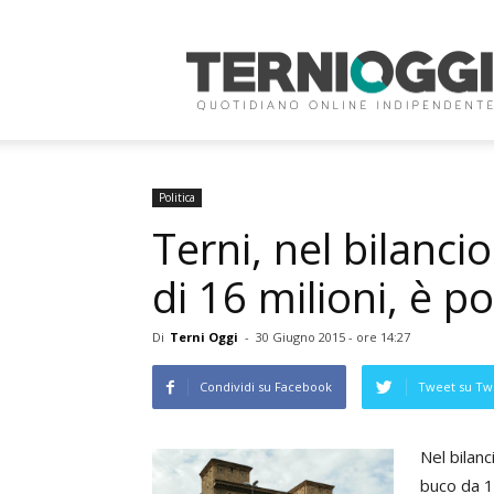
Terni
Oggi
Politica
Terni, nel bilanc
di 16 milioni, è p
Di
Terni Oggi
-
30 Giugno 2015 - ore 14:27
Condividi su Facebook
Tweet su Twi
Nel bilan
buco da 16