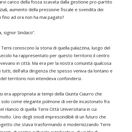
farvi carico della fossa scavata dalla gestione pro-partito
nziali, aumento della pressione fiscale e svendita dei
i fino ad ora non ha mai pagato?
, signor Sindaco”.
Terni conoscono la storia di quella palazzina, luogo del
 secolo ha rappresentato per questo territorio il centro
uovevano in città. Ma era per la nostra comunità qualcosa
di tutti, dell’alta dirigenza che spesso veniva da lontano e
a del territorio non intendeva confondersi.
à si era appropriata ai tempi della Giunta Ciaurro che
on solo come elegante polmone di verde incastonato fra
ilancio di quella Terni Città Universitaria in cui
olto. Uno degli snodi imprescindibili di un futuro che
rogetto che stava trasformando e modernizzando Terni