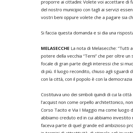
proporre ai cittadini: Volete voi accettare di 
del nostro municipio con tagli ai servizi esse
vostri beni oppure volete che a pagare sia ch
Si faccia questa domanda e si dia una risposta
MELASECCHE
La nota di Melasecche: “Tutti a 
potere della vecchia “Terni” che per oltre un
focale di gran parte degli interessi che si m
di più. Il luogo recondito, chiuso agli sguardi 
con la città, con il popolo è con la democrazi
Costituiva uno dei simboli quindi di cui la citt
l’acquist non come orpello architettonico, n
Corso Tacito e Via I Maggio ma come luogo del r
abbiamo creduto ed in cui abbiamo investito m
faceva parte di quel grande ed ambizioso p