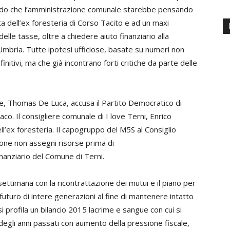
do che l’amministrazione comunale starebbe pensando
ta dell’ex foresteria di Corso Tacito e ad un maxi
lle tasse, oltre a chiedere aiuto finanziario alla
mbria. Tutte ipotesi ufficiose, basate su numeri non
initivi, ma che già incontrano forti critiche da parte delle
le, Thomas De Luca, accusa il Partito Democratico di
aco. Il consigliere comunale di I love Terni, Enrico
ll’ex foresteria. Il capogruppo del M5S al Consiglio
ione non assegni risorse prima di
nanziario del Comune di Terni.
settimana con la ricontrattazione dei mutui e il piano per
 futuro di intere generazioni al fine di mantenere intatto
si profila un bilancio 2015 lacrime e sangue con cui si
 degli anni passati con aumento della pressione fiscale,