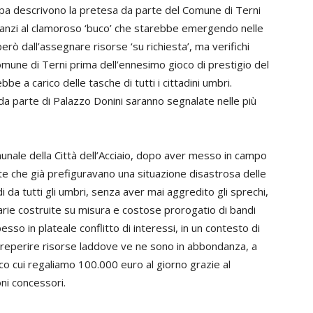
ampa descrivono la pretesa da parte del Comune di Terni
nanzi al clamoroso ‘buco’ che starebbe emergendo nelle
erò dall’assegnare risorse ‘su richiesta’, ma verifichi
mune di Terni prima dell’ennesimo gioco di prestigio del
e a carico delle tasche di tutti i cittadini umbri.
e da parte di Palazzo Donini saranno segnalate nelle più
nale della Città dell’Acciaio, dopo aver messo in campo
ate che già prefiguravano una situazione disastrosa delle
i da tutti gli umbri, senza aver mai aggredito gli sprechi,
arie costruite su misura e costose prorogatio di bandi
so in plateale conflitto di interessi, in un contesto di
 reperire risorse laddove ve ne sono in abbondanza, a
rico cui regaliamo 100.000 euro al giorno grazie al
i concessori.