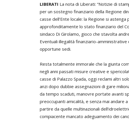
LIBERATI
La nota di Liberati: “Notizie di st
per un sostegno finanziario della Regione di
casse dell’Ente locale: la Regione si astenga p
approfonditamente lo stato finanziario del Co
sindaco Di Girolamo, gioco che stavolta andrebb
Eventuali illegalità finanziario-amministrativ
opportune sedi.
Resta totalmente immorale che la giunta comu
negli anni passati misure creative e spericol
casse di Palazzo Spada, oggi reclami altri sold
anzi dopo dubbie assegnazioni di gare milion
da tempo scaduti, manovre portate avanti spes
preoccupanti amicalità, e senza mai andare a
partire da quelle multinazionali dell’idroelett
compiacente mancato adeguamento dei canon