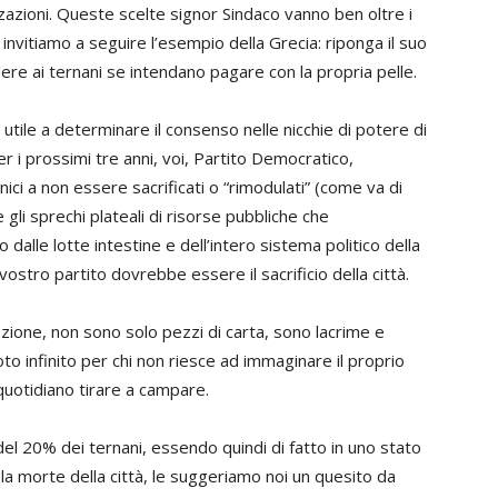
tizzazioni. Queste scelte signor Sindaco vanno ben oltre i
 invitiamo a seguire l’esempio della Grecia: riponga il suo
dere ai ternani se intendano pagare con la propria pelle.
tile a determinare il consenso nelle nicchie di potere di
er i prossimi tre anni, voi, Partito Democratico,
nici a non essere sacrificati o “rimodulati” (come va di
e gli sprechi plateali di risorse pubbliche che
o dalle lotte intestine e dell’intero sistema politico della
al vostro partito dovrebbe essere il sacrificio della città.
cezione, non sono solo pezzi di carta, sono lacrime e
oto infinito per chi non riesce ad immaginare il proprio
quotidiano tirare a campare.
 del 20% dei ternani, essendo quindi di fatto in uno stato
 la morte della città, le suggeriamo noi un quesito da