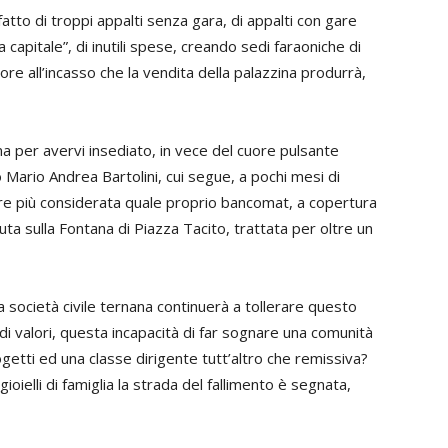
 fatto di troppi appalti senza gara, di appalti con gare
capitale”, di inutili spese, creando sedi faraoniche di
riore all’incasso che la vendita della palazzina produrrà,
ma per avervi insediato, in vece del cuore pulsante
o Mario Andrea Bartolini, cui segue, a pochi mesi di
re più considerata quale proprio bancomat, a copertura
uta sulla Fontana di Piazza Tacito, trattata per oltre un
società civile ternana continuerà a tollerare questo
di valori, questa incapacità di far sognare una comunità
getti ed una classe dirigente tutt’altro che remissiva?
oielli di famiglia la strada del fallimento è segnata,