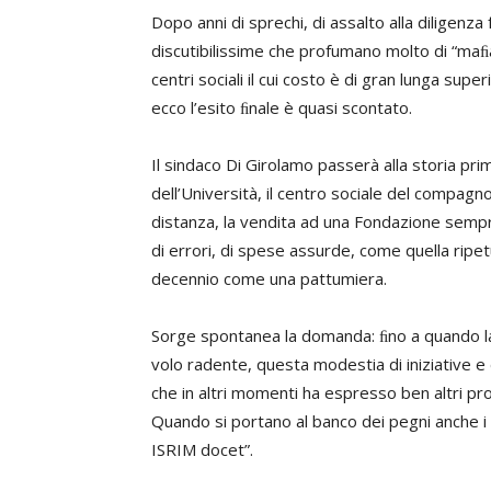
Dopo anni di sprechi, di assalto alla diligenza
discutibilissime che profumano molto di “maﬁa 
centri sociali il cui costo è di gran lunga supe
ecco l’esito ﬁnale è quasi scontato.
Il sindaco Di Girolamo passerà alla storia pri
dell’Università, il centro sociale del compagn
distanza, la vendita ad una Fondazione semp
di errori, di spese assurde, come quella ripet
decennio come una pattumiera.
Sorge spontanea la domanda: ﬁno a quando la 
volo radente, questa modestia di iniziative e 
che in altri momenti ha espresso ben altri pro
Quando si portano al banco dei pegni anche i gi
ISRIM docet”.