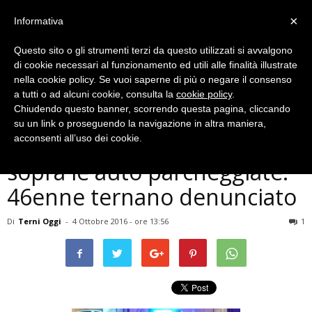
×
Informativa
Questo sito o gli strumenti terzi da questo utilizzati si avvalgono
di cookie necessari al funzionamento ed utili alle finalità illustrate
nella cookie policy. Se vuoi saperne di più o negare il consenso
a tutti o ad alcuni cookie, consulta la
cookie policy
.
Chiudendo questo banner, scorrendo questa pagina, cliccando
Cronaca
su un link o proseguendo la navigazione in altra maniera,
Terni, nella notte cammina
acconsenti all’uso dei cookie.
sopra le auto parcheggiate:
46enne ternano denunciato
Di
Terni Oggi
-
4 Ottobre 2016 - ore 13:56
1