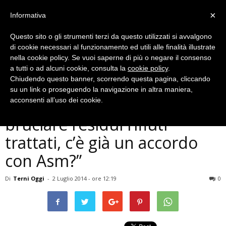
×
Informativa
Questo sito o gli strumenti terzi da questo utilizzati si avvalgono
di cookie necessari al funzionamento ed utili alle finalità illustrate
nella cookie policy. Se vuoi saperne di più o negare il consenso
a tutti o ad alcuni cookie, consulta la
cookie policy
.
Chiudendo questo banner, scorrendo questa pagina, cliccando
Cronaca
su un link o proseguendo la navigazione in altra maniera,
Terni, No Inc: ”Aria vuole
acconsenti all’uso dei cookie.
bruciare residui rifiuti
trattati, c’è già un accordo
con Asm?”
Di
Terni Oggi
-
2 Luglio 2014 - ore 12:19
0