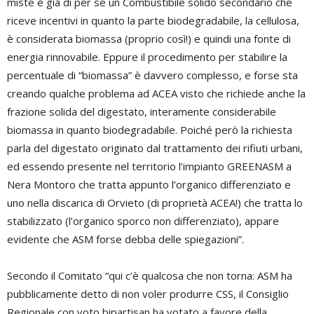
miste è già di per se un Combustibile solido secondario che
riceve incentivi in quanto la parte biodegradabile, la cellulosa,
è considerata biomassa (proprio così!) e quindi una fonte di
energia rinnovabile. Eppure il procedimento per stabilire la
percentuale di “biomassa” è davvero complesso, e forse sta
creando qualche problema ad ACEA visto che richiede anche la
frazione solida del digestato, interamente considerabile
biomassa in quanto biodegradabile. Poiché però la richiesta
parla del digestato originato dal trattamento dei rifiuti urbani,
ed essendo presente nel territorio l’impianto GREENASM a
Nera Montoro che tratta appunto l’organico differenziato e
uno nella discarica di Orvieto (di proprietà ACEA!) che tratta lo
stabilizzato (l’organico sporco non differenziato), appare
evidente che ASM forse debba delle spiegazioni”.
Secondo il Comitato “qui c’è qualcosa che non torna: ASM ha
pubblicamente detto di non voler produrre CSS, il Consiglio
Regionale con voto bipartisan ha votato a favore della