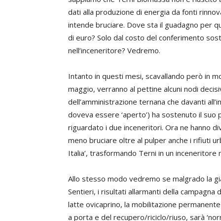
dati alla produzione di energia da fonti rinnova
intende bruciare. Dove sta il guadagno per que
di euro? Solo dal costo del conferimento soste
nell’inceneritore? Vedremo.
Intanto in questi mesi, scavallando però in mo
maggio, verranno al pettine alcuni nodi decisivi 
dell’amministrazione ternana che davanti all’
doveva essere ‘aperto’) ha sostenuto il suo 
riguardato i due inceneritori. Ora ne hanno di
meno bruciare oltre al pulper anche i rifiuti u
Italia’, trasformando Terni in un inceneritor
Allo stesso modo vedremo se malgrado la già 
Sentieri, i risultati allarmanti della campagn
latte ovicaprino, la mobilitazione permanente 
a porta e del recupero/riciclo/riuso, sarà ‘n