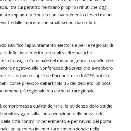
bili, tra cui peraltro rientrano proprio i rifiuti che oggi
sto impianto a fronte di un investimento di dieci milioni
nuto dalle imprese che smaltiscono i loro rifiuti
do salvifico l’appuntamento elettorale per le regionali di
e definitivi in merito alle reali scelte politiche
intero Consiglio Comunale nel mese di gennaio (quello che
parere negativo alle Conferenze di Servizi che avrebbero
verse: a breve si saprà se l’inceneritore di ACEA potrà o
rbani, come previsto dall’articolo 35 del decreto ‘Sblocca
e nemmeno più regionale ma anche ultraregionale.
compromessa qualità dell’aria, le evidenze dello Studio
a di monitoraggio sulla contaminazione delle uova e del
della città contro l’incenerimento e per l’avvio del porta
ormale’ un secondo inceneritore convenzionale nella