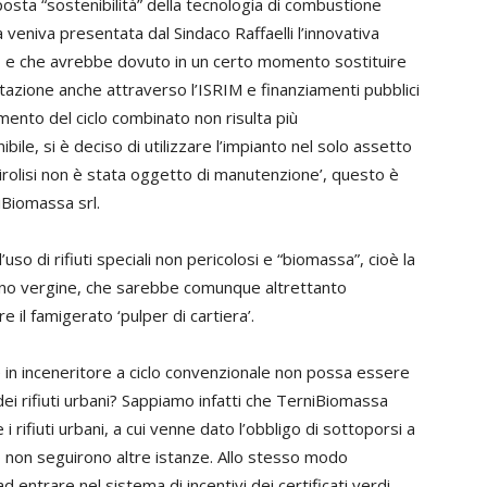
pposta “sostenibilità” della tecnologia di combustione
fa veniva presentata dal Sindaco Raffaelli l’innovativa
a, e che avrebbe dovuto in un certo momento sostituire
tazione anche attraverso l’ISRIM e finanziamenti pubblici
imento del ciclo combinato non risulta più
e, si è deciso di utilizzare l’impianto nel solo assetto
pirolisi non è stata oggetto di manutenzione’, questo è
iBiomassa srl.
o di rifiuti speciali non pericolosi e “biomassa”, cioè la
legno vergine, che sarebbe comunque altrettanto
e il famigerato ‘pulper di cartiera’.
e in inceneritore a ciclo convenzionale non possa essere
 dei rifiuti urbani? Sappiamo infatti che TerniBiomassa
 rifiuti urbani, a cui venne dato l’obbligo di sottoporsi a
ò non seguirono altre istanze. Allo stesso modo
entrare nel sistema di incentivi dei certificati verdi