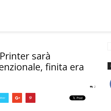
 Printer sarà
nzionale, finita era
2
tter