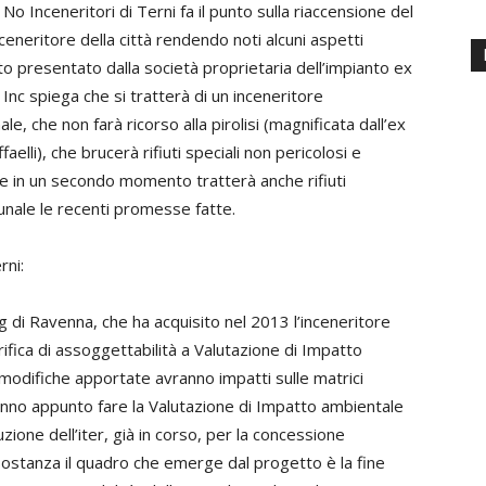
 No Inceneritori di Terni fa il punto sulla riaccensione del
eneritore della città rendendo noti alcuni aspetti
o presentato dalla società proprietaria dell’impianto ex
 Inc spiega che si tratterà di un inceneritore
le, che non farà ricorso alla pirolisi (magnificata dall’ex
aelli), che brucerà rifiuti speciali non pericolosi e
e in un secondo momento tratterà anche rifiuti
munale le recenti promesse fatte.
rni:
 di Ravenna, che ha acquisito nel 2013 l’inceneritore
rifica di assoggettabilità a Valutazione di Impatto
 modifiche apportate avranno impatti sulle matrici
nno appunto fare la Valutazione di Impatto ambientale
uzione dell’iter, già in corso, per la concessione
sostanza il quadro che emerge dal progetto è la fine