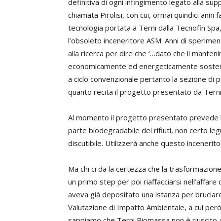
definitiva di ogni infingimento legato alla su
chiamata Pirolisi, con cui, ormai quindici anni 
tecnologia portata a Terni dalla Tecnofin Sp
l’obsoleto inceneritore ASM. Anni di sperimen
alla ricerca per dire che ‘…dato che il manten
economicamente ed energeticamente sostenibil
a ciclo convenzionale pertanto la sezione di 
quanto recita il progetto presentato da Tern
Al momento il progetto presentato prevede l’us
parte biodegradabile dei rifiuti, non certo 
discutibile. Utilizzerà anche questo inceneritor
Ma chi ci da la certezza che la trasformazion
un primo step per poi riaffacciarsi nell’affare
aveva già depositato una istanza per bruciare i
Valutazione di Impatto Ambientale, a cui per
sappiamo che Terni Biomassa non è riuscito ad 