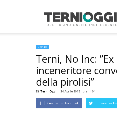
Terni
Oggi
Cronaca
Terni, No Inc: ”Ex
inceneritore conve
della pirolisi”
Di
Terni Oggi
-
24 Aprile 2015 - ore 14:04
Condividi su Facebook
Tweet su Twi