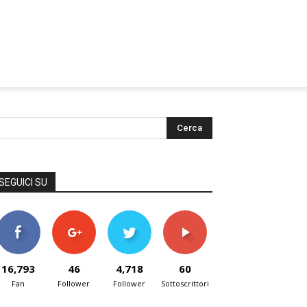
SEGUICI SU
16,793
46
4,718
60
Fan
Follower
Follower
Sottoscrittori