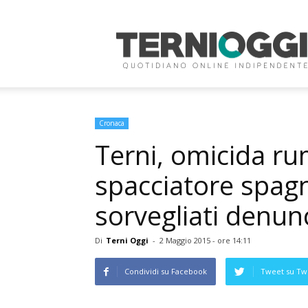
Terni
Oggi
Cronaca
Terni, omicida r
spacciatore spagn
sorvegliati denunc
Di
Terni Oggi
-
2 Maggio 2015 - ore 14:11
Condividi su Facebook
Tweet su Twi