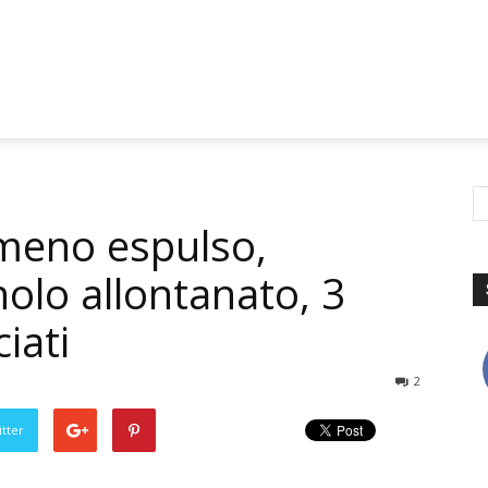
umeno espulso,
olo allontanato, 3
iati
2
tter