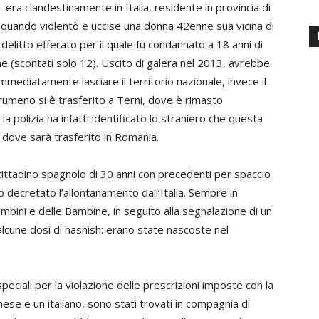
 era clandestinamente in Italia, residente in provincia di
 quando violentò e uccise una donna 42enne sua vicina di
 delitto efferato per il quale fu condannato a 18 anni di
ne (scontati solo 12). Uscito di galera nel 2013, avrebbe
mmediatamente lasciare il territorio nazionale, invece il
umeno si è trasferito a Terni, dove è rimasto
, la polizia ha infatti identificato lo straniero che questa
a dove sarà trasferito in Romania.
n cittadino spagnolo di 30 anni con precedenti per spaccio
o decretato l’allontanamento dall’Italia. Sempre in
ambini e delle Bambine, in seguito alla segnalazione di un
lcune dosi di hashish: erano state nascoste nel
speciali per la violazione delle prescrizioni imposte con la
nese e un italiano, sono stati trovati in compagnia di