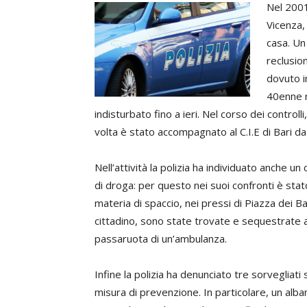
Nel 2001
Vicenza,
casa. Un
reclusio
dovuto i
40enne r
indisturbato fino a ieri. Nel corso dei controlli
volta è stato accompagnato al C.I.E di Bari d
Nell’attività la polizia ha individuato anche u
di droga: per questo nei suoi confronti è stat
materia di spaccio, nei pressi di Piazza dei B
cittadino, sono state trovate e sequestrate a
passaruota di un’ambulanza.
Infine la polizia ha denunciato tre sorvegliati 
misura di prevenzione. In particolare, un alba