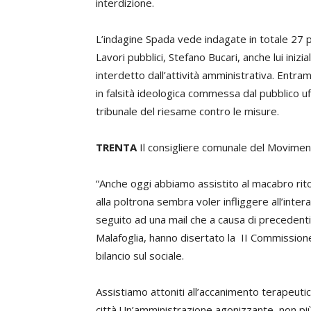
interdizione.
L’indagine Spada vede indagate in totale 27 pe
Lavori pubblici, Stefano Bucari, anche lui inizi
interdetto dall’attività amministrativa. Entram
in falsità ideologica commessa dal pubblico uff
tribunale del riesame contro le misure.
TRENTA
Il consigliere comunale del Moviment
“Anche oggi abbiamo assistito al macabro rit
alla poltrona sembra voler infliggere all’int
seguito ad una mail che a causa di precedenti i
Malafoglia, hanno disertato la II Commissione 
bilancio sul sociale.
Assistiamo attoniti all’accanimento terapeuti
città.Un’amministrazione agonizzante, non più