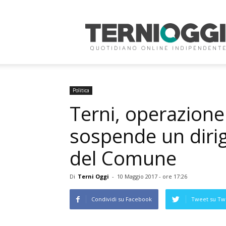
Terni
Oggi
Politica
Terni, operazione
sospende un dirig
del Comune
Di
Terni Oggi
-
10 Maggio 2017 - ore 17:26
Condividi su Facebook
Tweet su Twi