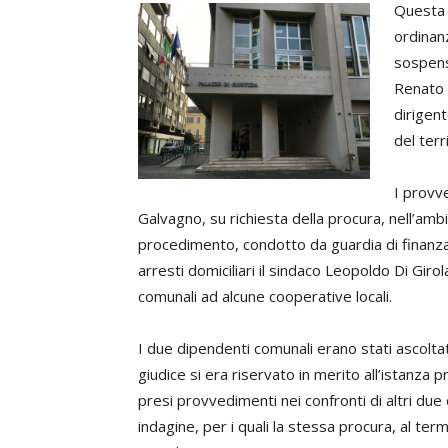
Questa 
ordinanz
sospensi
Renato 
dirigent
del terr
I provv
Galvagno, su richiesta della procura, nell’ambi
procedimento, condotto da guardia di finanza e
arresti domiciliari il sindaco Leopoldo Di Giro
comunali ad alcune cooperative locali.
I due dipendenti comunali erano stati ascoltati
giudice si era riservato in merito all’istanza
presi provvedimenti nei confronti di altri due
indagine, per i quali la stessa procura, al term