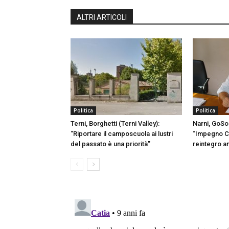
ALTRI ARTICOLI
Politica
Politica
Terni, Borghetti (Terni Valley):
Narni, GoSo
“Riportare il camposcuola ai lustri
“Impegno C
del passato è una priorità”
reintegro a