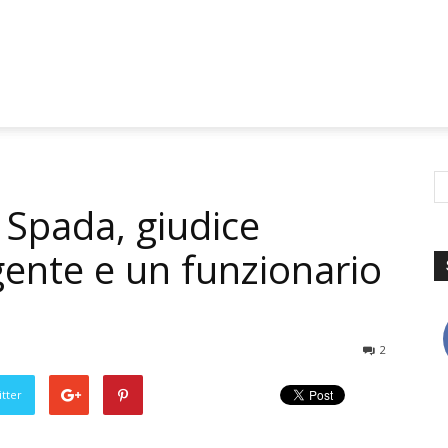
 Spada, giudice
ente e un funzionario
2
tter