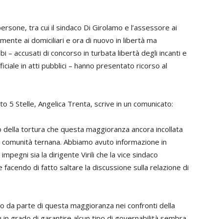
rsone, tra cui il sindaco Di Girolamo e l’assessore ai
almente ai domiciliari e ora di nuovo in libertà ma
bi – accusati di concorso in turbata libertà degli incanti e
iciale in atti pubblici – hanno presentato ricorso al
o 5 Stelle, Angelica Trenta, scrive in un comunicato:
o della tortura che questa maggioranza ancora incollata
era comunità ternana. Abbiamo avuto informazione in
mpegni sia la dirigente Virili che la vice sindaco
facendo di fatto saltare la discussione sulla relazione di
co da parte di questa maggioranza nei confronti della
 in grado di garantire alcun tipo di governabilità sembra