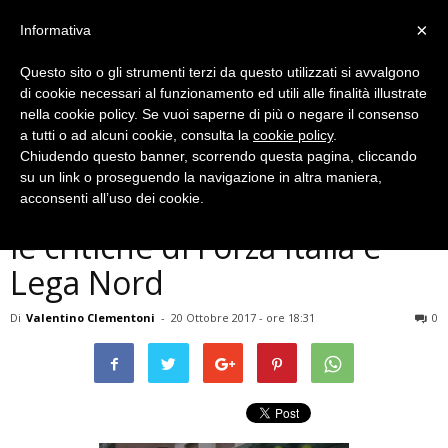
×
Informativa
Questo sito o gli strumenti terzi da questo utilizzati si avvalgono
di cookie necessari al funzionamento ed utili alle finalità illustrate
nella cookie policy. Se vuoi saperne di più o negare il consenso
a tutti o ad alcuni cookie, consulta la
cookie policy
.
Chiudendo questo banner, scorrendo questa pagina, cliccando
Politica
su un link o proseguendo la navigazione in altra maniera,
Terni, ordinanza anti-alcool,
acconsenti all’uso dei cookie.
le critiche di Forza Italia e
Lega Nord
Di
Valentino Clementoni
-
20 Ottobre 2017 - ore 18:31
0