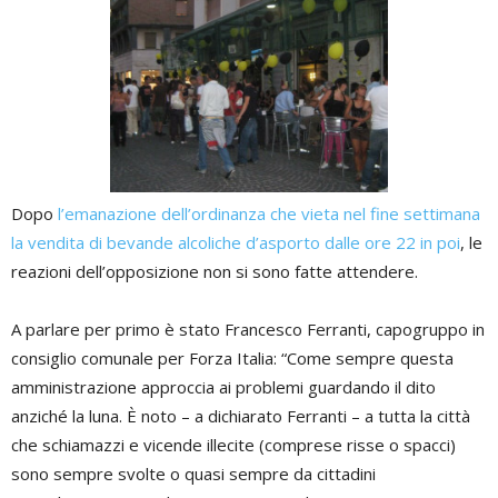
Dopo
l’emanazione dell’ordinanza che vieta nel fine settimana
la vendita di bevande alcoliche d’asporto dalle ore 22 in poi
, le
reazioni dell’opposizione non si sono fatte attendere.
A parlare per primo è stato Francesco Ferranti, capogruppo in
consiglio comunale per Forza Italia: “Come sempre questa
amministrazione approccia ai problemi guardando il dito
anziché la luna. È noto – a dichiarato Ferranti – a tutta la città
che schiamazzi e vicende illecite (comprese risse o spacci)
sono sempre svolte o quasi sempre da cittadini