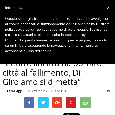
×
Informativa
Questo sito o gli strumenti terzi da questo utilizzati si avvalgono
di cookie necessari al funzionamento ed utili alle finalità illustrate
nella cookie policy. Se vuoi saperne di più o negare il consenso
a tutti o ad alcuni cookie, consulta la
cookie policy
.
Chiudendo questo banner, scorrendo questa pagina, cliccando
Politica
su un link o proseguendo la navigazione in altra maniera,
Terni, Pasculli:
acconsenti all’uso dei cookie.
“Centrosinistra ha portato
città al fallimento, Di
Girolamo si dimetta”
Di
Terni Oggi
-
25 Settembre 2016 - ore 14:32
0