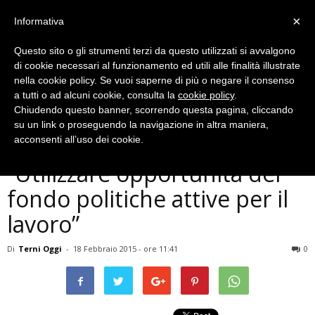
×
Informativa
Questo sito o gli strumenti terzi da questo utilizzati si avvalgono
di cookie necessari al funzionamento ed utili alle finalità illustrate
nella cookie policy. Se vuoi saperne di più o negare il consenso
a tutti o ad alcuni cookie, consulta la
cookie policy
.
Chiudendo questo banner, scorrendo questa pagina, cliccando
Politica
su un link o proseguendo la navigazione in altra maniera,
Terni, Pennoni (Pd):
acconsenti all’uso dei cookie.
”Utilizzare opportunità del
fondo politiche attive per il
lavoro”
Di
Terni Oggi
-
18 Febbraio 2015 - ore 11:41
0