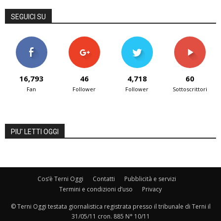
SEGUICI SU
16,793
46
4,718
60
Fan
Follower
Follower
Sottoscrittori
PIU' LETTI OGGI
Cos’è Terni Oggi
Contatti
Pubblicità e servizi
Termini e condizioni d’uso
Privacy
© Terni Oggi testata giornalistica registrata presso il tribunale di Terni il
31/05/11 cron. 885 N° 10/11