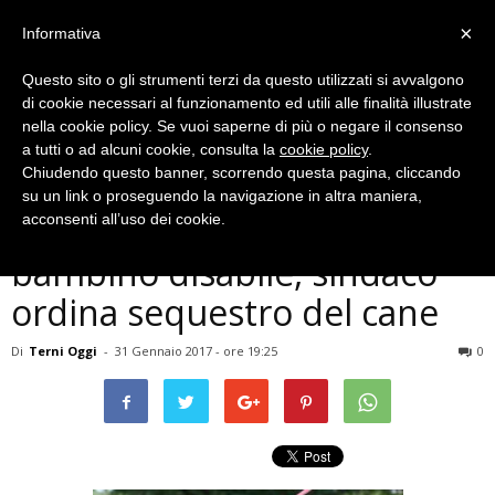
×
Informativa
Questo sito o gli strumenti terzi da questo utilizzati si avvalgono
di cookie necessari al funzionamento ed utili alle finalità illustrate
nella cookie policy. Se vuoi saperne di più o negare il consenso
a tutti o ad alcuni cookie, consulta la
cookie policy
.
Chiudendo questo banner, scorrendo questa pagina, cliccando
Cronaca
su un link o proseguendo la navigazione in altra maniera,
Terni, pitbull morde
acconsenti all’uso dei cookie.
bambino disabile, sindaco
ordina sequestro del cane
Di
Terni Oggi
-
31 Gennaio 2017 - ore 19:25
0