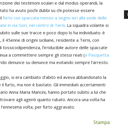
rizione dei testimoni oculari e dal modus operandi, la
 Stato ha avuto pochi dubbi su chi potesse essere
el
furto con spaccata messo a segno ieri alla sede delle
ate in via Gori, nel centro di Terni
. La squadra volante si
bito sulle sue tracce e poco dopo lo ha individuato: è
 il 45enne di origini siciliane, residente a Terni, con
i tossicodipendenza, l’irriducibile autore delle spaccate
tinua a commettere sempre gli stessi reati (
a Pasquetta
ando denunce su denunce ma evitando sempre l’arresto.
staggio, si era cambiato d’abito ed aveva abbandonato la
e il furto, ma non è bastato. Gli immediati accertamenti
sario Anna Maria Mancini, hanno portato subito a lui che
itrovare agli agenti quanto rubato. Ancora una volta ha
r l’ennesima volta, per furto aggravato.
Stampa