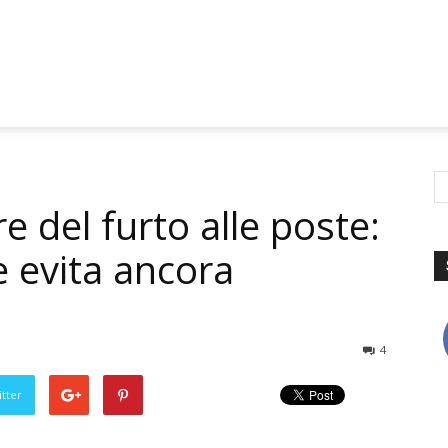
e del furto alle poste:
e evita ancora
4
tter