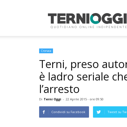
Terni
Oggi
Cronaca
Terni, preso autor
è ladro seriale ch
l’arresto
Di
Terni Oggi
-
22 Aprile 2015 - ore 09:50
Condividi su Facebook
Tweet su Twi