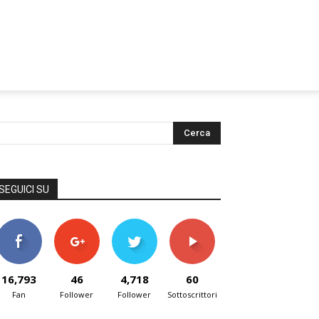
SEGUICI SU
16,793
46
4,718
60
Fan
Follower
Follower
Sottoscrittori