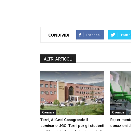
CONDIVIDI
Facebook
Twitte
ALTRI ARTICOLI
Cronaca
Cronaca
Terni, Al Cesi Casagrande il
Esperimento
seminario UGCI Terni per gli studenti
donazioni do