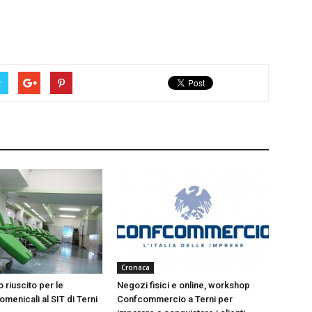
r
Cronaca
 riuscito per le
Negozi fisici e online, workshop
menicali al SIT di Terni
Confcommercio a Terni per