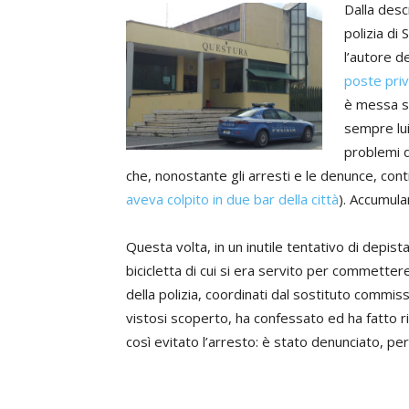
Dalla desc
polizia di
l’autore d
poste priv
è messa su
sempre lui,
problemi d
che, nonostante gli arresti e le denunce, con
aveva colpito in due bar della città
). Accumul
Questa volta, in un inutile tentativo di depi
bicicletta di cui si era servito per commetter
della polizia, coordinati dal sostituto commis
vistosi scoperto, ha confessato ed ha fatto r
così evitato l’arresto: è stato denunciato, pe