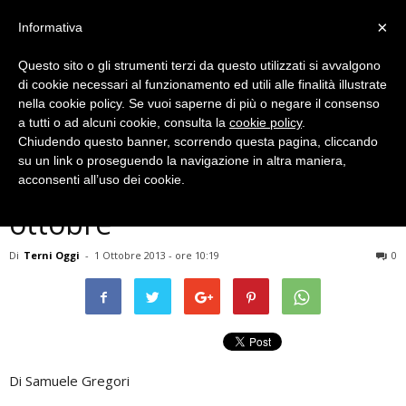
×
Informativa
Questo sito o gli strumenti terzi da questo utilizzati si avvalgono
di cookie necessari al funzionamento ed utili alle finalità illustrate
nella cookie policy. Se vuoi saperne di più o negare il consenso
a tutti o ad alcuni cookie, consulta la
cookie policy
.
Chiudendo questo banner, scorrendo questa pagina, cliccando
Meteo
su un link o proseguendo la navigazione in altra maniera,
Terni previsioni meteo del 1
acconsenti all’uso dei cookie.
ottobre
Di
Terni Oggi
-
1 Ottobre 2013 - ore 10:19
0
Di Samuele Gregori