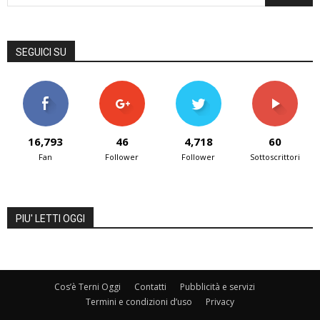
SEGUICI SU
16,793
46
4,718
60
Fan
Follower
Follower
Sottoscrittori
PIU' LETTI OGGI
Cos’è Terni Oggi
Contatti
Pubblicità e servizi
Termini e condizioni d’uso
Privacy