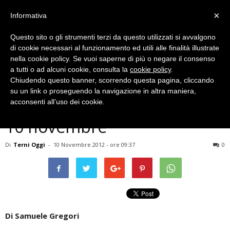
×
Informativa
Questo sito o gli strumenti terzi da questo utilizzati si avvalgono
di cookie necessari al funzionamento ed utili alle finalità illustrate
nella cookie policy. Se vuoi saperne di più o negare il consenso
a tutti o ad alcuni cookie, consulta la
cookie policy
.
Chiudendo questo banner, scorrendo questa pagina, cliccando
Meteo
su un link o proseguendo la navigazione in altra maniera,
Terni, previsioni meteo del
acconsenti all’uso dei cookie.
10 novembre
Di
Terni Oggi
-
10 Novembre 2012 - ore 09:37
0
Di Samuele Gregori