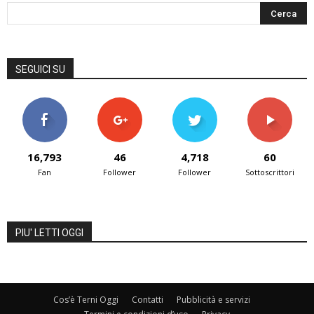
SEGUICI SU
16,793
46
4,718
60
Fan
Follower
Follower
Sottoscrittori
PIU' LETTI OGGI
Cos’è Terni Oggi
Contatti
Pubblicità e servizi