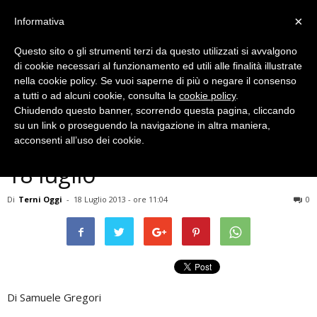
×
Informativa
Questo sito o gli strumenti terzi da questo utilizzati si avvalgono
di cookie necessari al funzionamento ed utili alle finalità illustrate
nella cookie policy. Se vuoi saperne di più o negare il consenso
a tutti o ad alcuni cookie, consulta la
cookie policy
.
Chiudendo questo banner, scorrendo questa pagina, cliccando
Meteo
su un link o proseguendo la navigazione in altra maniera,
Terni, previsioni meteo del
acconsenti all’uso dei cookie.
18 luglio
Di
Terni Oggi
-
18 Luglio 2013 - ore 11:04
0
Di Samuele Gregori