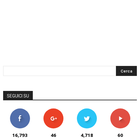
SEGUICI SU
16,793
46
4,718
60