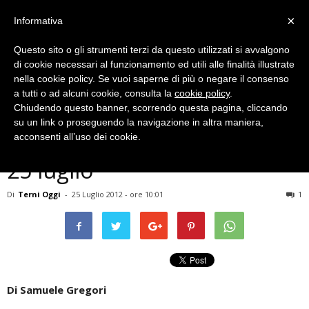
×
Informativa
Questo sito o gli strumenti terzi da questo utilizzati si avvalgono
di cookie necessari al funzionamento ed utili alle finalità illustrate
nella cookie policy. Se vuoi saperne di più o negare il consenso
a tutti o ad alcuni cookie, consulta la
cookie policy
.
Chiudendo questo banner, scorrendo questa pagina, cliccando
Meteo
su un link o proseguendo la navigazione in altra maniera,
Terni, previsioni meteo del
acconsenti all’uso dei cookie.
25 luglio
Di
Terni Oggi
-
25 Luglio 2012 - ore 10:01
1
Di Samuele Gregori