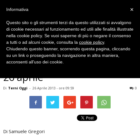
×
Informativa
Questo sito o gli strumenti terzi da questo utilizzati si avvalgono
di cookie necessari al funzionamento ed utili alle finalità illustrate
nella cookie policy. Se vuoi saperne di più o negare il consenso
a tutti o ad alcuni cookie, consulta la
cookie policy
.
Chiudendo questo banner, scorrendo questa pagina, cliccando
Meteo
su un link o proseguendo la navigazione in altra maniera,
Terni, previsioni meteo del
acconsenti all’uso dei cookie.
26 aprile
Di
Terni Oggi
-
26 Aprile 2013 - ore 09:59
0
Di Samuele Gregori