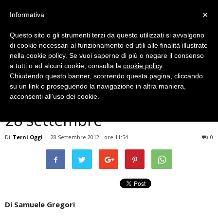
×
Informativa
Questo sito o gli strumenti terzi da questo utilizzati si avvalgono
di cookie necessari al funzionamento ed utili alle finalità illustrate
nella cookie policy. Se vuoi saperne di più o negare il consenso
a tutti o ad alcuni cookie, consulta la
cookie policy
.
Chiudendo questo banner, scorrendo questa pagina, cliccando
Meteo
su un link o proseguendo la navigazione in altra maniera,
Terni, previsioni meteo del
acconsenti all’uso dei cookie.
28 settembre
Di
Terni Oggi
-
28 Settembre 2012 - ore 11:54
0
Di Samuele Gregori