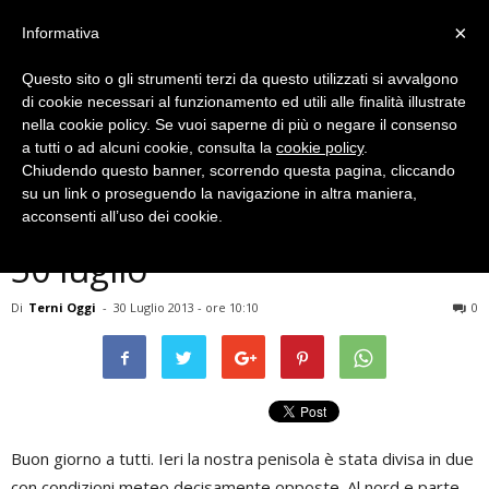
×
Informativa
Questo sito o gli strumenti terzi da questo utilizzati si avvalgono
di cookie necessari al funzionamento ed utili alle finalità illustrate
nella cookie policy. Se vuoi saperne di più o negare il consenso
a tutti o ad alcuni cookie, consulta la
cookie policy
.
Chiudendo questo banner, scorrendo questa pagina, cliccando
Meteo
su un link o proseguendo la navigazione in altra maniera,
Terni, previsioni meteo del
acconsenti all’uso dei cookie.
30 luglio
Di
Terni Oggi
-
30 Luglio 2013 - ore 10:10
0
Buon giorno a tutti. Ieri la nostra penisola è stata divisa in due
con condizioni meteo decisamente opposte. Al nord e parte