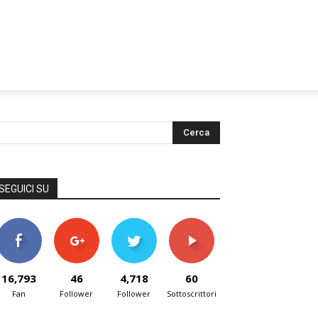
SEGUICI SU
16,793
46
4,718
60
Fan
Follower
Follower
Sottoscrittori