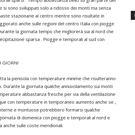
mporali sparsi . Tempo abbastanza bello su gran parte del
 si sono sviluppati solo a ridosso dei monti ma senza
maste stazionarie al centro mentre sono risultate in
eggiorato anche sulle regioni del centro Italia con piogge
urante la giornata tempo che migliorerà sia al nord che
ecipitazione sparsa . Piogge e temporali al sud con
I GIORNI
tta la penisola con temperature minime che risulteranno
 Durante la giornata qualche annuvolamento sui monti
emperature abbastanza fresche per via della ventilazione
unque con temperature in temporaneo aumento anche se ,
e interne e montuose potrebbero formarsi qualche
giornata di domenica con piogge e temporali al nord e
a anche sulle coste meridionali.