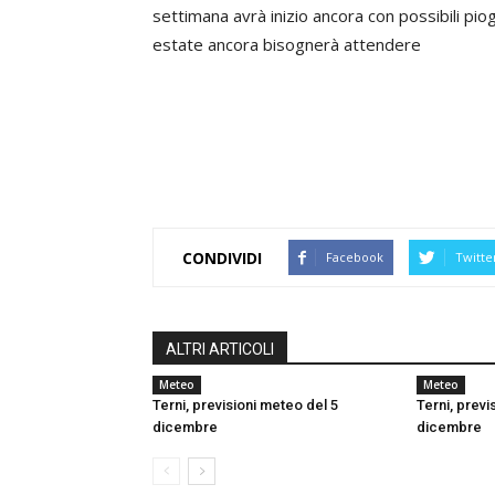
settimana avrà inizio ancora con possibili p
estate ancora bisognerà attendere
CONDIVIDI
Facebook
Twitte
ALTRI ARTICOLI
Meteo
Meteo
Terni, previsioni meteo del 5
Terni, previ
dicembre
dicembre