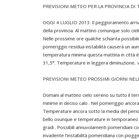
PREVISIONI METEO PER LA PROVINCIA DI 
OGGI 4 LUGLIO 2013. Il peggioramento arrivat
della provincia. Al mattino comunque solo cieli 
Nelle prossime ore qualche schiarita possibi
pomeriggio residua instabilità causerà un au
temperatura minima questa mattina in città è 
31,5°. Temperature in leggera diminuzione.. v
PREVISIONI METEO PROSSIMI GIORNI NEL
Domani al mattino cielo sereno su tutto il ter
minime in deciso calo . Nel pomeriggio ancora
Temperature ancora sotto la media del peri
bello ovunque e temperature in temporaneo
gradi . Possibili annuvolamenti pomeridiani c
invadente l’instabilità pomeridiana con piogge