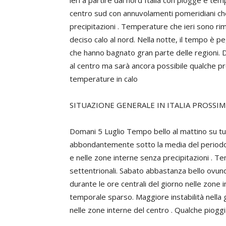
ieri a partire dal nord Italia con piogge e te
centro sud con annuvolamenti pomeridiani che
precipitazioni . Temperature che ieri sono ri
deciso calo al nord. Nella notte, il tempo è p
che hanno bagnato gran parte delle regioni. D
al centro ma sarà ancora possibile qualche pr
temperature in calo
SITUAZIONE GENERALE IN ITALIA PROSSIM
Domani 5 Luglio Tempo bello al mattino su tu
abbondantemente sotto la media del periodo.
e nelle zone interne senza precipitazioni . T
settentrionali. Sabato abbastanza bello ov
durante le ore centrali del giorno nelle zon
temporale sparso. Maggiore instabilità nella 
nelle zone interne del centro . Qualche pioggi