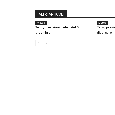
ALTRI ARTICOLI
Meteo
Meteo
Terni, previsioni meteo del 5
Terni, previ
dicembre
dicembre