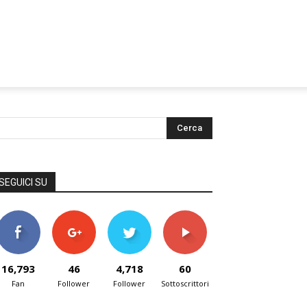
SEGUICI SU
16,793
46
4,718
60
Fan
Follower
Follower
Sottoscrittori