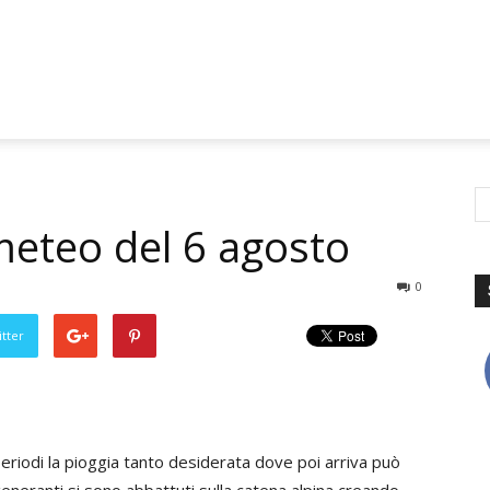
 meteo del 6 agosto
0
tter
eriodi la pioggia tanto desiderata dove poi arriva può