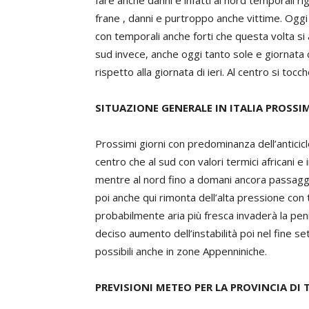
fare anche danni e infatti al nord temporali r
frane , danni e purtroppo anche vittime. Ogg
con temporali anche forti che questa volta si
sud invece, anche oggi tanto sole e giornat
rispetto alla giornata di ieri. Al centro si to
SITUAZIONE GENERALE IN ITALIA PROSSIM
Prossimi giorni con predominanza dell’anticic
centro che al sud con valori termici africani 
mentre al nord fino a domani ancora passaggi
poi anche qui rimonta dell’alta pressione co
probabilmente aria più fresca invaderà la pe
deciso aumento dell’instabilità poi nel fine s
possibili anche in zone Appenniniche.
PREVISIONI METEO PER LA PROVINCIA DI 