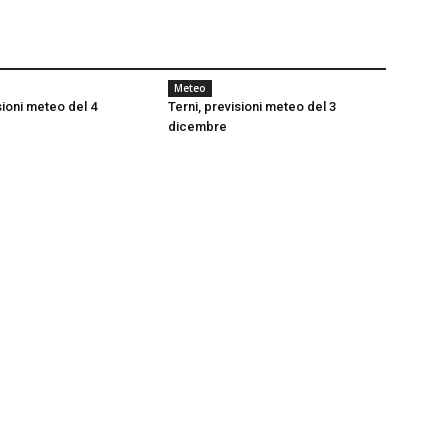
Meteo
sioni meteo del 4
Terni, previsioni meteo del 3
dicembre