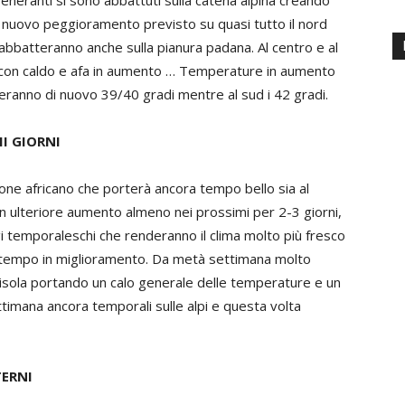
igeneranti si sono abbattuti sulla catena alpina creando
i nuovo peggioramento previsto su quasi tutto il nord
 abbatteranno anche sulla pianura padana. Al centro e al
a con caldo e afa in aumento … Temperature in aumento
ccheranno di nuovo 39/40 gradi mentre al sud i 42 gradi.
I GIORNI
lone africano che porterà ancora tempo bello sia al
e in ulteriore aumento almeno nei prossimi per 2-3 giorni,
 temporaleschi che renderanno il clima molto più fresco
n tempo in miglioramento. Da metà settimana molto
nisola portando un calo generale delle temperature e un
ettimana ancora temporali sulle alpi e questa volta
TERNI