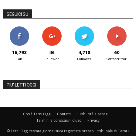
SEGUICI SU
16,793
46
4,718
60
Fan
Follower
Follower
Sottoscrittori
PIU' LETTI OGGI
Cos’è Terni Oggi
Contatti
Pubblicità e servizi
Termini e condizioni d’uso
Privacy
© Terni Oggi testata giornalistica registrata presso il tribunale di Terni il