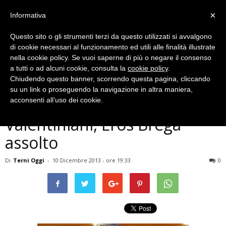
×
Informativa
Questo sito o gli strumenti terzi da questo utilizzati si avvalgono
di cookie necessari al funzionamento ed utili alle finalità illustrate
nella cookie policy. Se vuoi saperne di più o negare il consenso
a tutti o ad alcuni cookie, consulta la
cookie policy
.
Chiudendo questo banner, scorrendo questa pagina, cliccando
Politica
su un link o proseguendo la navigazione in altra maniera,
Terni, processo eventi
acconsenti all’uso dei cookie.
Valentiniani, Eros Brega
assolto
Di
Terni Oggi
-
10 Dicembre 2013 - ore 19:33
0