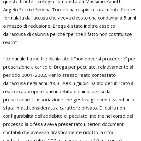
questo fronte il collegio composto da Massimo Zanetti,
Angelo Socci e Simona Tordelli ha respinto totalmente l’ipotesi
formulata dall’accusa che aveva chiesto una condanna a 5 anni
e mezzo di reclusione. Brega è stato inoltre assolto
dall’accusa di calunnia perché “perché il fatto non costituisce
reato”.
Il tribunale ha inoltre dichiarato il “non doversi procedere” per
prescrizione a carico di Brega per peculato, relativamente al
periodo 2001-2002. Per lo stesso reato contestato
dall’accusa negli anni 2003-2005 i giudici hanno derubricato il
reato in appropriazione indebita e quindi deciso la
prescrizione. L’associazione che gestiva gli eventi valentiani è
stata infatti considerata a carattere privato. Di qui la non
configurabilità dell’addebito di peculato. Inoltre nel corso del
processo la difesa aveva presentato ulteriori documenti
contabili che avevano drasticamente ridotto la cifra
contestata (da oltre 200 mila euro a circa 10 mila euro).