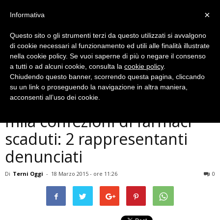
×
Informativa
Questo sito o gli strumenti terzi da questo utilizzati si avvalgono
di cookie necessari al funzionamento ed utili alle finalità illustrate
nella cookie policy. Se vuoi saperne di più o negare il consenso
a tutti o ad alcuni cookie, consulta la
cookie policy
.
Chiudendo questo banner, scorrendo questa pagina, cliccando
Cronaca
su un link o proseguendo la navigazione in altra maniera,
Terni, pronti a rivendere 3
acconsenti all’uso dei cookie.
mila confezioni di farmaci
scaduti: 2 rappresentanti
denunciati
Di
Terni Oggi
-
18 Marzo 2015 - ore 11:26
0