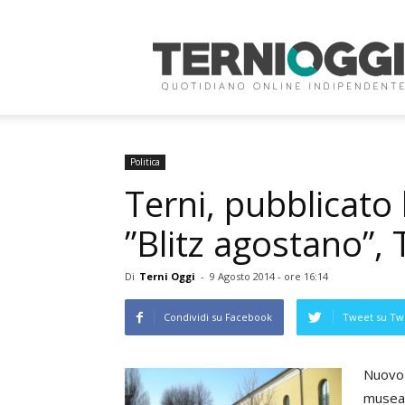
Terni
Oggi
Politica
Terni, pubblicat
”Blitz agostano”, 
Di
Terni Oggi
-
9 Agosto 2014 - ore 16:14
Condividi su Facebook
Tweet su Twi
Nuovo 
museal