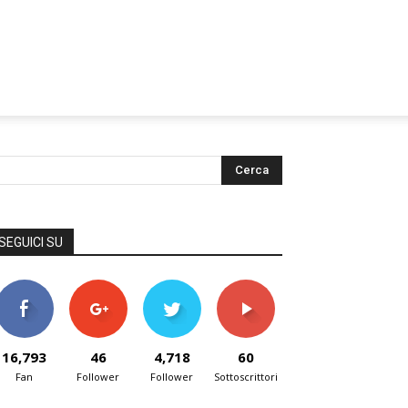
SEGUICI SU
16,793
46
4,718
60
Fan
Follower
Follower
Sottoscrittori