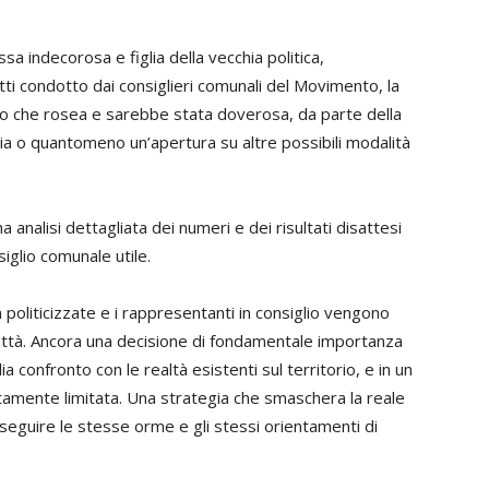
a indecorosa e figlia della vecchia politica,
ti condotto dai consiglieri comunali del Movimento, la
tro che rosea e sarebbe stata doverosa, da parte della
ia o quantomeno un’apertura su altre possibili modalità
analisi dettagliata dei numeri e dei risultati disattesi
iglio comunale utile.
on politicizzate e i rappresentanti in consiglio vengono
 città. Ancora una decisione di fondamentale importanza
a confronto con le realtà esistenti sul territorio, e in un
rtamente limitata. Una strategia che smaschera la reale
 seguire le stesse orme e gli stessi orientamenti di