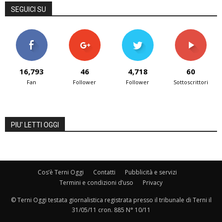
SEGUICI SU
16,793
46
4,718
60
Fan
Follower
Follower
Sottoscrittori
PIU' LETTI OGGI
Cos’è Terni Oggi
Contatti
Pubblicità e servizi
Termini e condizioni d’uso
Privacy
© Terni Oggi testata giornalistica registrata presso il tribunale di Terni il
31/05/11 cron. 885 N° 10/11