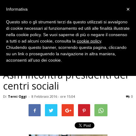
×
Informativa
Questo sito o gli strumenti terzi da questo utilizzati si avvalgono
di cookie necessari al funzionamento ed utili alle finalità illustrate
nella cookie policy. Se vuoi saperne di più o negare il consenso
a tutti o ad alcuni cookie, consulta la
cookie policy
.
Chiudendo questo banner, scorrendo questa pagina, cliccando
Cronaca
su un link o proseguendo la navigazione in altra maniera,
Terni, raccolta differenziata,
acconsenti all’uso dei cookie.
Asm incontra presidenti dei
centri sociali
Di
Terni Oggi
-
8 Febbraio 2016 - ore 15:04
0