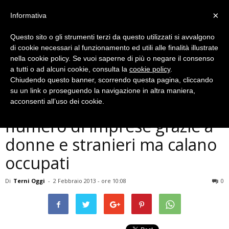
×
Informativa
Questo sito o gli strumenti terzi da questo utilizzati si avvalgono
di cookie necessari al funzionamento ed utili alle finalità illustrate
nella cookie policy. Se vuoi saperne di più o negare il consenso
a tutti o ad alcuni cookie, consulta la
cookie policy
.
Chiudendo questo banner, scorrendo questa pagina, cliccando
Economia
su un link o proseguendo la navigazione in altra maniera,
Terni, rimane stabile
acconsenti all’uso dei cookie.
numero di imprese grazie a
donne e stranieri ma calano
occupati
Di
Terni Oggi
-
2 Febbraio 2013 - ore 10:08
0