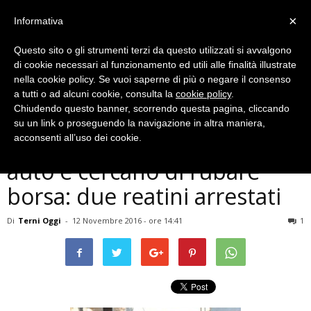
×
Informativa
Questo sito o gli strumenti terzi da questo utilizzati si avvalgono
di cookie necessari al funzionamento ed utili alle finalità illustrate
nella cookie policy. Se vuoi saperne di più o negare il consenso
a tutti o ad alcuni cookie, consulta la
cookie policy
.
Chiudendo questo banner, scorrendo questa pagina, cliccando
Cronaca
su un link o proseguendo la navigazione in altra maniera,
Terni, rompono finestrino
acconsenti all’uso dei cookie.
auto e cercano di rubare
borsa: due reatini arrestati
Di
Terni Oggi
-
12 Novembre 2016 - ore 14:41
1