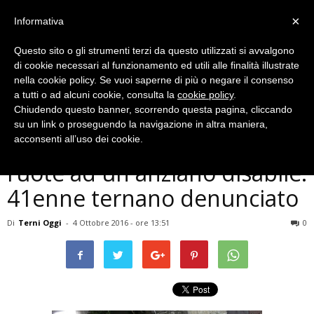
×
Informativa
Questo sito o gli strumenti terzi da questo utilizzati si avvalgono
di cookie necessari al funzionamento ed utili alle finalità illustrate
nella cookie policy. Se vuoi saperne di più o negare il consenso
a tutti o ad alcuni cookie, consulta la
cookie policy
.
Chiudendo questo banner, scorrendo questa pagina, cliccando
Cronaca
su un link o proseguendo la navigazione in altra maniera,
Terni, ruba bicicletta a 3
acconsenti all’uso dei cookie.
ruote ad un anziano disabile:
41enne ternano denunciato
Di
Terni Oggi
-
4 Ottobre 2016 - ore 13:51
0