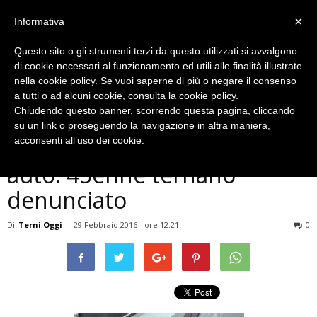
×
Informativa
Questo sito o gli strumenti terzi da questo utilizzati si avvalgono
di cookie necessari al funzionamento ed utili alle finalità illustrate
nella cookie policy. Se vuoi saperne di più o negare il consenso
a tutti o ad alcuni cookie, consulta la
cookie policy
.
Chiudendo questo banner, scorrendo questa pagina, cliccando
Cronaca
su un link o proseguendo la navigazione in altra maniera,
Terni, ruba specchietti delle
acconsenti all’uso dei cookie.
auto: 45enne ternano
denunciato
Di
Terni Oggi
-
29 Febbraio 2016 - ore 12:21
0