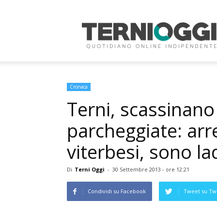
Terni
Oggi
Cronaca
Terni, scassinano
parcheggiate: arre
viterbesi, sono lad
Di
Terni Oggi
-
30 Settembre 2013 - ore 12:21
Condividi su Facebook
Tweet su Twi