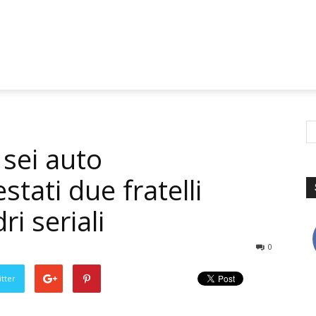
 sei auto
stati due fratelli
ri seriali
0
tter