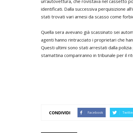
un’autovettura, che rovistava nel cassetto por
identificati. Dalla successiva perquisizione al
stati trovati vari arnesi da scasso come forbic
Quella sera avevano già scassinato sei automobil
agenti hanno rintracciato i proprietari che han
Questi ultimi sono stati arrestati dalla poliz
stamattina compariranno in tribunale per il rit
CONDIVIDI
Facebook
Twitte