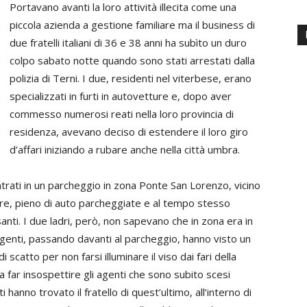
Portavano avanti la loro attività illecita come una
piccola azienda a gestione familiare ma il business di
due fratelli italiani di 36 e 38 anni ha subìto un duro
colpo sabato notte quando sono stati arrestati dalla
polizia di Terni. I due, residenti nel viterbese, erano
specializzati in furti in autovetture e, dopo aver
commesso numerosi reati nella loro provincia di
residenza, avevano deciso di estendere il loro giro
d’affari iniziando a rubare anche nella città umbra.
ntrati in un parcheggio in zona Ponte San Lorenzo, vicino
are, pieno di auto parcheggiate e al tempo stesso
anti. I due ladri, però, non sapevano che in zona era in
i agenti, passando davanti al parcheggio, hanno visto un
i scatto per non farsi illuminare il viso dai fari della
far insospettire gli agenti che sono subito scesi
i hanno trovato il fratello di quest’ultimo, all’interno di