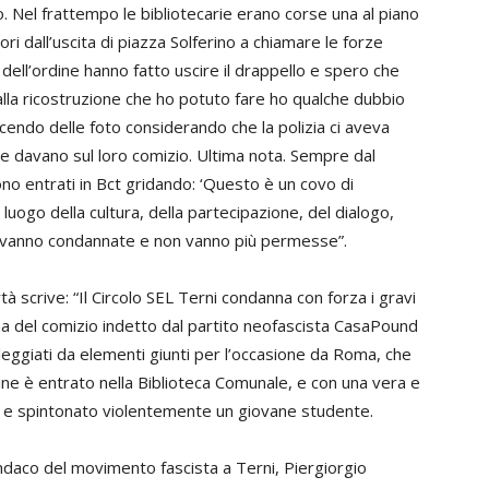
Nel frattempo le bibliotecarie erano corse una al piano
ri dall’uscita di piazza Solferino a chiamare le forze
dell’ordine hanno fatto uscire il drappello e spero che
alla ricostruzione che ho potuto fare ho qualche dubbio
endo delle foto considerando che la polizia ci aveva
che davano sul loro comizio. Ultima nota. Sempre dal
ono entrati in Bct gridando: ‘Questo è un covo di
, luogo della cultura, della partecipazione, del dialogo,
ni vanno condannate e non vanno più permesse”.
à scrive: “Il Circolo SEL Terni condanna con forza i gravi
ma del comizio indetto dal partito neofascista CasaPound
alleggiati da elementi giunti per l’occasione da Roma, che
ine è entrato nella Biblioteca Comunale, e con una vera e
 e spintonato violentemente un giovane studente.
indaco del movimento fascista a Terni, Piergiorgio