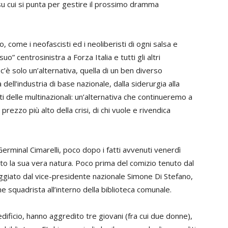
 su cui si punta per gestire il prossimo dramma
come i neofascisti ed i neoliberisti di ogni salsa e
uo” centrosinistra a Forza Italia e tutti gli altri
’è solo un’alternativa, quella di un ben diverso
dell’industria di base nazionale, dalla siderurgia alla
tti delle multinazionali: un’alternativa che continueremo a
prezzo più alto della crisi, di chi vuole e rivendica
Germinal Cimarelli, poco dopo i fatti avvenuti venerdì
to la sua vera natura. Poco prima del comizio tenuto dal
ggiato dal vice-presidente nazionale Simone Di Stefano,
ne squadrista all’interno della biblioteca comunale.
ll’edificio, hanno aggredito tre giovani (fra cui due donne),