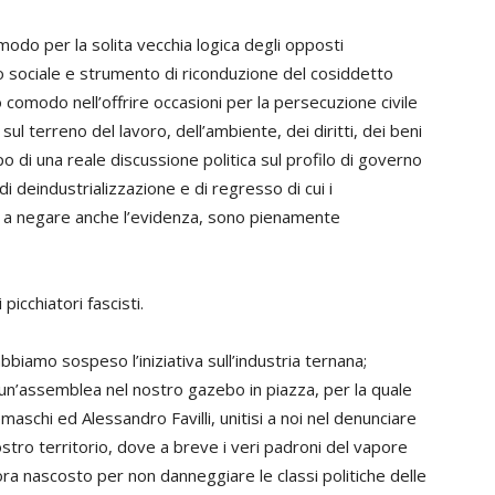
modo per la solita vecchia logica degli opposti
to sociale e strumento di riconduzione del cosiddetto
comodo nell’offrire occasioni per la persecuzione civile
ul terreno del lavoro, dell’ambiente, dei diritti, dei beni
 di una reale discussione politica sul profilo di governo
i deindustrializzazione e di regresso di cui i
ti a negare anche l’evidenza, sono pienamente
picchiatori fascisti.
, abbiamo sospeso l’iniziativa sull’industria ternana;
’assemblea nel nostro gazebo in piazza, per la quale
emaschi ed Alessandro Favilli, unitisi a noi nel denunciare
ostro territorio, dove a breve i veri padroni del vapore
ora nascosto per non danneggiare le classi politiche delle