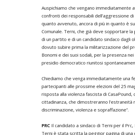
Auspichiamo che vengano immediatamente avvia
confronti dei responsabili dell’aggressione di 
quanto avvenuto, ancora di più in quanto è suc
Comunale. Terni, che già deve sopportare la p
di un partito e di un candidato sindaco dagli 
dovuto subire prima la militarizzazione del pro
Bonomi e dei suoi sodali, per la presenza nei
presidio democratico riunitosi spontaneamente
Chiediamo che venga immediatamente una ferm
partecipanti alle prossime elezioni del 25 mag
risposta alla violenza fascista di CasaPound,
cittadinanza, che dimostreranno l’estraneità r
discriminazione, violenza e sopraffazione”.
PRC
Il candidato a sindaco di Terni per il Prc,
Terni è stata scritta la peggior pagina di un