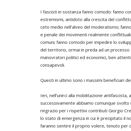
I fascisti in sostanza fanno comodo: fanno co
estremismi, antidoto alla crescita del conflit
ceto medio nell’alveo del moderatismo; fanno 
e penale dei movimenti realmente conflittuali s
comuni; fanno comodo per impedire lo sviluppo
del territorio, ormai in preda ad un processo d
manovratori politici ed economici, ben atten
consapevoli.
Questi in ultimo sono i massimi beneficiari dei 
Ieri, nell’unirci alla mobilitazione antifascista
successivamente abbiamo comunque svolto un
ringrazio per i rispettivi contributi Giorgio Cr
lo stato di emergenza in cui è precipitato il n
faranno sentire il proprio volere, tenuto per 