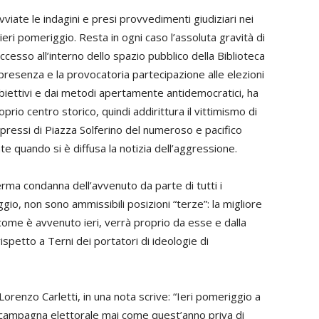
te le indagini e presi provvedimenti giudiziari nei
ieri pomeriggio. Resta in ogni caso l’assoluta gravità di
cesso all’interno dello spazio pubblico della Biblioteca
resenza e la provocatoria partecipazione alle elezioni
obiettivi e dai metodi apertamente antidemocratici, ha
prio centro storico, quindi addirittura il vittimismo di
 pressi di Piazza Solferino del numeroso e pacifico
 quando si è diffusa la notizia dell’aggressione.
a condanna dell’avvenuto da parte di tutti i
gio, non sono ammissibili posizioni “terze”: la migliore
 come è avvenuto ieri, verrà proprio da esse e dalla
ispetto a Terni dei portatori di ideologie di
 Lorenzo Carletti, in una nota scrive: “Ieri pomeriggio a
a campagna elettorale mai come quest’anno priva di