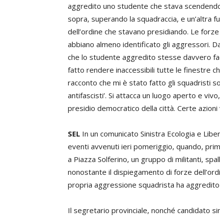
aggredito uno studente che stava scendendo. 
sopra, superando la squadraccia, e un’altra fuo
dell’ordine che stavano presidiando. Le forze 
abbiano almeno identificato gli aggressori. D
che lo studente aggredito stesse davvero fac
fatto rendere inaccessibili tutte le finestre 
racconto che mi è stato fatto gli squadristi s
antifascisti’. Si attacca un luogo aperto e vivo
presidio democratico della città. Certe azio
SEL
In un comunicato Sinistra Ecologia e Libert
eventi avvenuti ieri pomeriggio, quando, pri
a Piazza Solferino, un gruppo di militanti, sp
nonostante il dispiegamento di forze dell’ord
propria aggressione squadrista ha aggredito
Il segretario provinciale, nonché candidato s