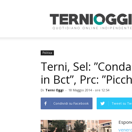
Terni
Oggi
Politica
Terni, Sel: ”Con
in Bct”, Prc: ”Picch
Di
Terni Oggi
-
18 Maggio 2014 - ore 12:54
Condividi su Facebook
Tweet su Twi
Espone
venerd