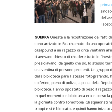
prima 
sindac
dell’a
Facebo
GUERRA
Questa è la ricostruzione dei fatti d
sono arrivato in Bct chiamato da una operatri
casapound a un ragazzo di circa vent’anni all’i
ci avevano chiesto di chiudere tutte le finestr
presidiavano, da quello che so, lo stesso ter
una ventina di persone presenti. Un gruppo d
della biblioteca pare li stesse fotografando, 
solferino, piena di polizia, a p.zza della Repub
biblioteca. Hanno spostato di peso il ragazzo 
In quel momento in biblioteca era in corso la p
la giornate contro l’omofobia. Gli squadristi
troppi e si è bloccato, e quindi hanno iniziato