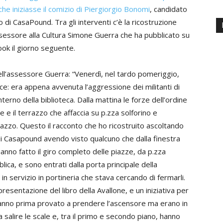
che iniziasse il comizio di Piergiorgio Bonomi
, candidato
o di CasaPound. Tra gli interventi c’è la ricostruzione
ssessore alla Cultura Simone Guerra che ha pubblicato su
ok il giorno seguente.
ell’assessore Guerra: “Venerdì, nel tardo pomeriggio,
ce: era appena avvenuta l’aggressione dei militanti di
nterno della biblioteca. Dalla mattina le forze dell’ordine
e e il terrazzo che affaccia su p.zza solforino e
razzo. Questo il racconto che ho ricostruito ascoltando
i Casapound avendo visto qualcuno che dalla finestra
hanno fatto il giro completo delle piazze, da p.zza
blica, e sono entrati dalla porta principale della
in servizio in portineria che stava cercando di fermarli.
resentazione del libro della Avallone, e un iniziativa per
 hanno prima provato a prendere l’ascensore ma erano in
 a salire le scale e, tra il primo e secondo piano, hanno