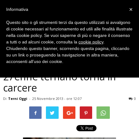
×
Informativa
Questo sito o gli strumenti terzi da questo utilizzati si avvalgono
di cookie necessari al funzionamento ed utili alle finalità illustrate
nella cookie policy. Se vuoi saperne di più o negare il consenso
a tutti o ad alcuni cookie, consulta la
cookie policy
.
Chiudendo questo banner, scorrendo questa pagina, cliccando
Cronaca
su un link o proseguendo la navigazione in altra maniera,
Terni, servizi sociali revocati:
acconsenti all’uso dei cookie.
27enne ternano torna in
carcere
Di
Terni Oggi
-
25 Novembre 2013 - ore 12:07
0