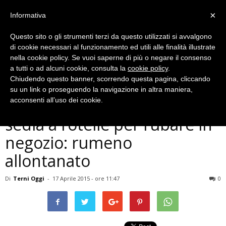
×
Informativa
Questo sito o gli strumenti terzi da questo utilizzati si avvalgono
di cookie necessari al funzionamento ed utili alle finalità illustrate
nella cookie policy. Se vuoi saperne di più o negare il consenso
a tutti o ad alcuni cookie, consulta la
cookie policy
.
Chiudendo questo banner, scorrendo questa pagina, cliccando
Cronaca
su un link o proseguendo la navigazione in altra maniera,
Terni, si finge invalido su
acconsenti all’uso dei cookie.
sedia a rotelle per rubare in
negozio: rumeno
allontanato
Di
Terni Oggi
-
17 Aprile 2015 - ore 11:47
0