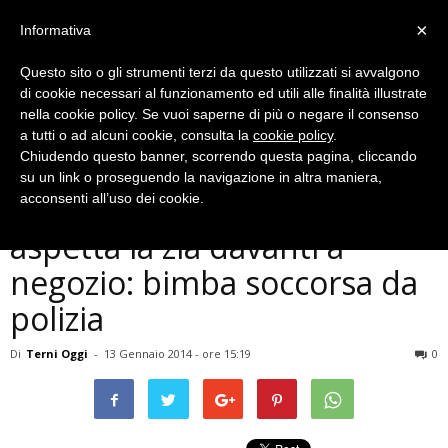
×
Informativa
Questo sito o gli strumenti terzi da questo utilizzati si avvalgono
di cookie necessari al funzionamento ed utili alle finalità illustrate
nella cookie policy. Se vuoi saperne di più o negare il consenso
a tutti o ad alcuni cookie, consulta la
cookie policy
.
Chiudendo questo banner, scorrendo questa pagina, cliccando
Cronaca
su un link o proseguendo la navigazione in altra maniera,
Terni, si perde in centro e
acconsenti all’uso dei cookie.
aspetta la zia davanti a
negozio: bimba soccorsa da
polizia
Di
Terni Oggi
-
13 Gennaio 2014 - ore 15:19
0