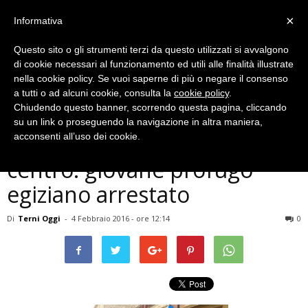
×
Informativa
Questo sito o gli strumenti terzi da questo utilizzati si avvalgono
di cookie necessari al funzionamento ed utili alle finalità illustrate
nella cookie policy. Se vuoi saperne di più o negare il consenso
a tutti o ad alcuni cookie, consulta la
cookie policy
.
Chiudendo questo banner, scorrendo questa pagina, cliccando
Cronaca
su un link o proseguendo la navigazione in altra maniera,
Terni, spaccia droga in
acconsenti all’uso dei cookie.
centro: giovane profugo
egiziano arrestato
Di
Terni Oggi
-
4 Febbraio 2016 - ore 12:14
0