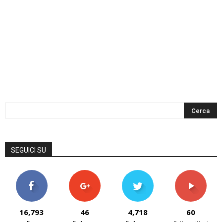
SEGUICI SU
16,793
46
4,718
60