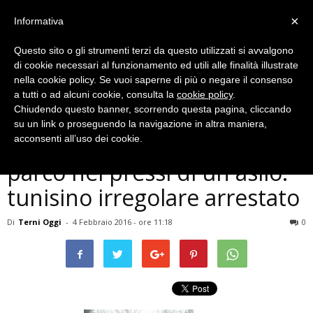
×
Informativa
Questo sito o gli strumenti terzi da questo utilizzati si avvalgono
di cookie necessari al funzionamento ed utili alle finalità illustrate
nella cookie policy. Se vuoi saperne di più o negare il consenso
a tutti o ad alcuni cookie, consulta la
cookie policy
.
Chiudendo questo banner, scorrendo questa pagina, cliccando
Cronaca
su un link o proseguendo la navigazione in altra maniera,
Terni, spaccia eroina al
acconsenti all’uso dei cookie.
parco nei pressi di un asilo:
tunisino irregolare arrestato
Di
Terni Oggi
-
4 Febbraio 2016 - ore 11:18
0