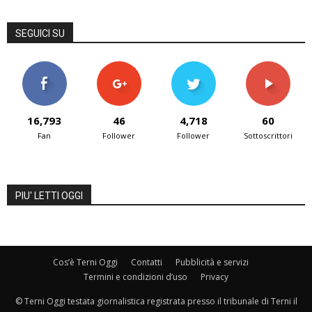
SEGUICI SU
16,793
46
4,718
60
Fan
Follower
Follower
Sottoscrittori
PIU' LETTI OGGI
Cos’è Terni Oggi
Contatti
Pubblicità e servizi
Termini e condizioni d’uso
Privacy
© Terni Oggi testata giornalistica registrata presso il tribunale di Terni il