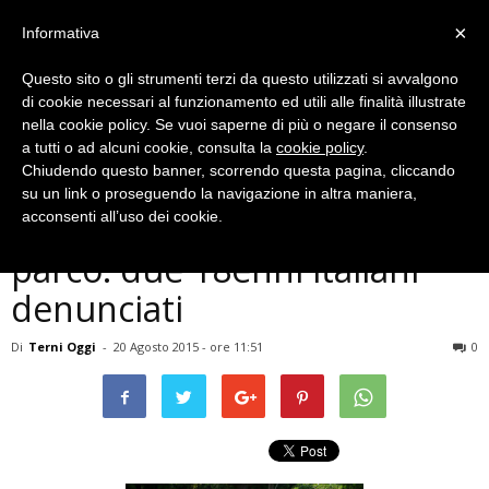
×
Informativa
Questo sito o gli strumenti terzi da questo utilizzati si avvalgono
di cookie necessari al funzionamento ed utili alle finalità illustrate
nella cookie policy. Se vuoi saperne di più o negare il consenso
a tutti o ad alcuni cookie, consulta la
cookie policy
.
Chiudendo questo banner, scorrendo questa pagina, cliccando
Cronaca
su un link o proseguendo la navigazione in altra maniera,
Terni, spacciano droga in un
acconsenti all’uso dei cookie.
parco: due 18enni italiani
denunciati
Di
Terni Oggi
-
20 Agosto 2015 - ore 11:51
0