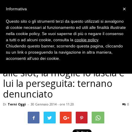
×
Informativa
Questo sito o gli strumenti terzi da questo utilizzati si avvalgono
di cookie necessari al funzionamento ed utili alle finalità illustrate
nella cookie policy. Se vuoi saperne di più o negare il consenso
a tutti o ad alcuni cookie, consulta la
cookie policy
.
Chiudendo questo banner, scorrendo questa pagina, cliccando
Cronaca
su un link o proseguendo la navigazione in altra maniera,
Terni, spende tutti i soldi
acconsenti all’uso dei cookie.
alle slot, la moglie lo lascia e
lui la perseguita: ternano
denunciato
Di
Terni Oggi
-
30 Gennaio 2014 - ore 11:20
0