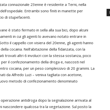
zata connazionale 23enne è residente a Terni, nella
dell’ospedale. Entrambi sono finiti in manette per
io di stupefacenti.
ovane è stato fermato in sella alla sua bici, dopo alcuni
amenti in cui gli agenti lo avevano notato entrare in
Sotto il cappello con visiera del 20enne, gli agenti hanno
della cocaina. Nell’abitazione della fidanzata, con la
ti trovati altri 6 involucri con la stessa sostanza, poco
e per il confezionamento della droga e, nascosti nel
on dentro cocaina, per un peso complessivo di 20 grammi. La
ati da Alfredo Luzi – veniva tagliata con acetone,
un nuovo metodo di confezionamento denominato
a operazione antidroga dopo la segnalazione arrivata al
 nascondere qualcosa tra la vegetazione. Sul posto la