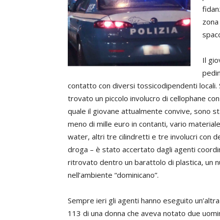
fidan
zona 
spacc
Il gi
pedin
contatto con diversi tossicodipendenti locali. 
trovato un piccolo involucro di cellophane con 
quale il giovane attualmente convive, sono sta
meno di mille euro in contanti, vario material
water, altri tre cilindretti e tre involucri c
droga – è stato accertato dagli agenti coordin
ritrovato dentro un barattolo di plastica, 
nell’ambiente “dominicano”.
Sempre ieri gli agenti hanno eseguito un’altr
113 di una donna che aveva notato due uomini