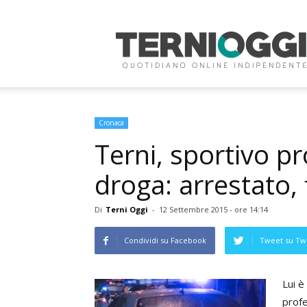
Terni
Oggi
Cronaca
Terni, sportivo p
droga: arrestato,
Di
Terni Oggi
-
12 Settembre 2015 - ore 14:14
Condividi su Facebook
Tweet su Twi
Lui è
profe