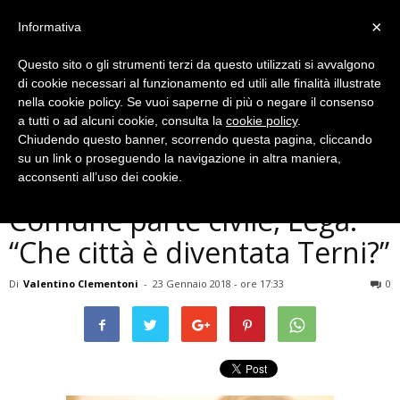
×
Informativa
Questo sito o gli strumenti terzi da questo utilizzati si avvalgono
di cookie necessari al funzionamento ed utili alle finalità illustrate
nella cookie policy. Se vuoi saperne di più o negare il consenso
a tutti o ad alcuni cookie, consulta la
cookie policy
.
Chiudendo questo banner, scorrendo questa pagina, cliccando
Politica
su un link o proseguendo la navigazione in altra maniera,
Terni, stupro piazzale Bosco,
acconsenti all’uso dei cookie.
Comune parte civile, Lega:
“Che città è diventata Terni?”
Di
Valentino Clementoni
-
23 Gennaio 2018 - ore 17:33
0