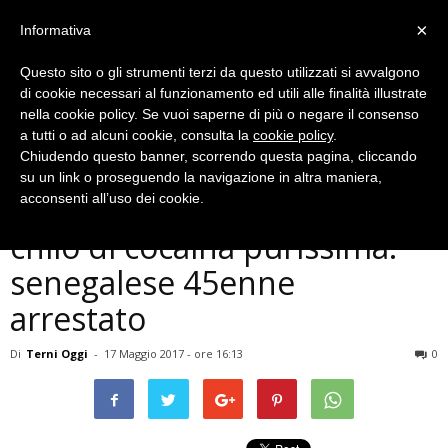
×
Informativa
Questo sito o gli strumenti terzi da questo utilizzati si avvalgono
di cookie necessari al funzionamento ed utili alle finalità illustrate
nella cookie policy. Se vuoi saperne di più o negare il consenso
a tutti o ad alcuni cookie, consulta la
cookie policy
.
Chiudendo questo banner, scorrendo questa pagina, cliccando
Cronaca
su un link o proseguendo la navigazione in altra maniera,
Terni, trovato con mezzo
acconsenti all’uso dei cookie.
chilo di cocaina purissima:
senegalese 45enne
arrestato
Di
Terni Oggi
-
17 Maggio 2017 - ore 16:13
0