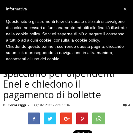
×
Informativa
Questo sito o gli strumenti terzi da questo utilizzati si avvalgono
di cookie necessari al funzionamento ed utili alle finalità illustrate
nella cookie policy. Se vuoi saperne di più o negare il consenso
a tutti o ad alcuni cookie, consulta la
cookie policy
.
Chiudendo questo banner, scorrendo questa pagina, cliccando
Cronaca
su un link o proseguendo la navigazione in altra maniera,
Terni, truffe a domicilio: si
acconsenti all’uso dei cookie.
spacciano per dipendenti
Enel e chiedono il
pagamento di bollette
Di
Terni Oggi
-
3 Agosto 2013 - ore 16:36
4