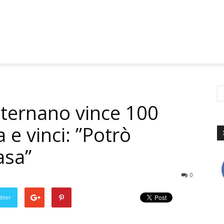
 ternano vince 100
a e vinci: ”Potrò
asa”
0
tter