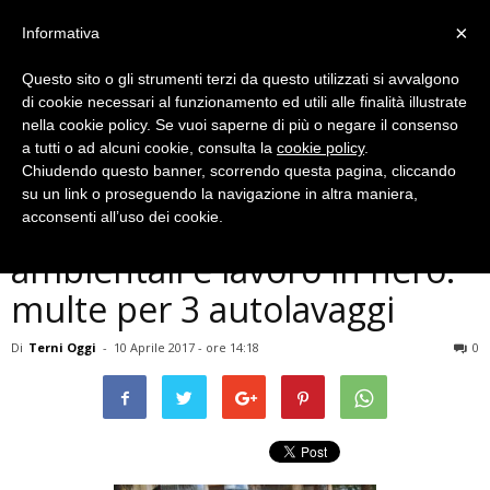
×
Informativa
Questo sito o gli strumenti terzi da questo utilizzati si avvalgono
di cookie necessari al funzionamento ed utili alle finalità illustrate
nella cookie policy. Se vuoi saperne di più o negare il consenso
a tutti o ad alcuni cookie, consulta la
cookie policy
.
Chiudendo questo banner, scorrendo questa pagina, cliccando
Cronaca
su un link o proseguendo la navigazione in altra maniera,
Terni, violazioni normative
acconsenti all’uso dei cookie.
ambientali e lavoro in nero:
multe per 3 autolavaggi
Di
Terni Oggi
-
10 Aprile 2017 - ore 14:18
0