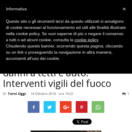
×
Informativa
Questo sito o gli strumenti terzi da questo utilizzati si avvalgono
di cookie necessari al funzionamento ed utili alle finalità illustrate
nella cookie policy. Se vuoi saperne di più o negare il consenso
a tutti o ad alcuni cookie, consulta la
cookie policy
.
Chiudendo questo banner, scorrendo questa pagina, cliccando
Cronaca
su un link o proseguendo la navigazione in altra maniera,
Terni, violenta grandinata,
acconsenti all’uso dei cookie.
danni a tetti e auto.
Interventi vigili del fuoco
Di
Terni Oggi
-
14 Ottobre 2014 - ore 14:22
1