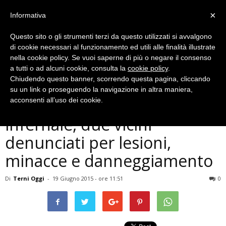
×
Informativa
Questo sito o gli strumenti terzi da questo utilizzati si avvalgono
di cookie necessari al funzionamento ed utili alle finalità illustrate
nella cookie policy. Se vuoi saperne di più o negare il consenso
a tutti o ad alcuni cookie, consulta la
cookie policy
.
Chiudendo questo banner, scorrendo questa pagina, cliccando
Cronaca
su un link o proseguendo la navigazione in altra maniera,
Terni, vita condominiale
acconsenti all’uso dei cookie.
infernale, due vicini
denunciati per lesioni,
minacce e danneggiamento
Di
Terni Oggi
-
19 Giugno 2015 - ore 11:51
0