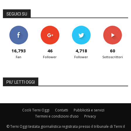
SEGUICI SU
16,793
46
4,718
60
Fan
Follower
Follower
Sottoscrittori
PIU' LETTI OGGI
Cos’è Terni Oggi
Contatti
Pubblicità e servizi
Termini e condizioni d’uso
Privacy
© Terni Oggi testata giornalistica registrata presso il tribunale di Terni il