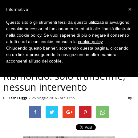
×
Informativa
Questo sito o gli strumenti terzi da questo utilizzati si avvalgono
di cookie necessari al funzionamento ed utili alle finalità illustrate
nella cookie policy. Se vuoi saperne di più o negare il consenso
a tutti o ad alcuni cookie, consulta la
cookie policy
.
Chiudendo questo banner, scorrendo questa pagina, cliccando
Cronaca
su un link o proseguendo la navigazione in altra maniera,
Terni, voragine in via
acconsenti all’uso dei cookie.
Rismondo: solo transenne,
nessun intervento
Di
Terni Oggi
-
25 Maggio 2016 - ore 13:55
1