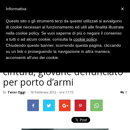
×
Informativa
Questo sito o gli strumenti terzi da questo utilizzati si avvalgono
di cookie necessari al funzionamento ed utili alle finalità illustrate
nella cookie policy. Se vuoi saperne di più o negare il consenso
a tutti o ad alcuni cookie, consulta la
cookie policy
.
Chiudendo questo banner, scorrendo questa pagina, cliccando
Cronaca
su un link o proseguendo la navigazione in altra maniera,
Tirapugni nascosto in una
acconsenti all’uso dei cookie.
cintura, giovane denunciato
per porto d’armi
Di
Terni Oggi
-
16 Febbraio 2012 - ore 17:15
0