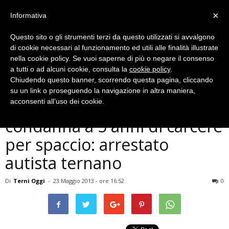
×
Informativa
Questo sito o gli strumenti terzi da questo utilizzati si avvalgono
di cookie necessari al funzionamento ed utili alle finalità illustrate
nella cookie policy. Se vuoi saperne di più o negare il consenso
a tutti o ad alcuni cookie, consulta la
cookie policy
.
Chiudendo questo banner, scorrendo questa pagina, cliccando
Cronaca
su un link o proseguendo la navigazione in altra maniera,
Pendeva su di lui una
acconsenti all’uso dei cookie.
condanna a 5 anni di carcere
per spaccio: arrestato
autista ternano
Di
Terni Oggi
-
23 Maggio 2013 - ore 16:52
0