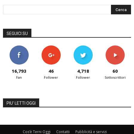
SEGUICI SU
16,793
46
4,718
60
Fan
Follower
Follower
Sottoscrittori
PIU' LETTI OGGI
Cos’è Terni Oggi
Contatti
Pubblicità e servizi