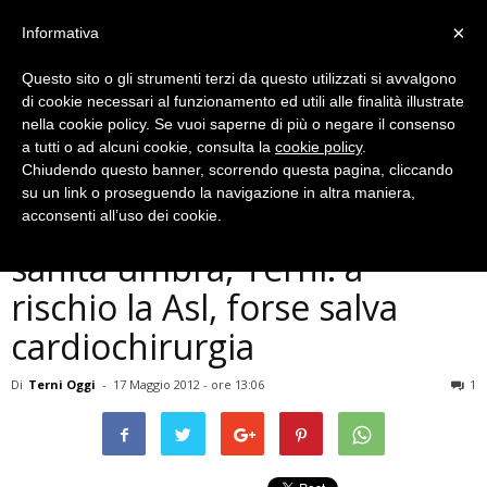
×
Informativa
Questo sito o gli strumenti terzi da questo utilizzati si avvalgono
di cookie necessari al funzionamento ed utili alle finalità illustrate
nella cookie policy. Se vuoi saperne di più o negare il consenso
a tutti o ad alcuni cookie, consulta la
cookie policy
.
Chiudendo questo banner, scorrendo questa pagina, cliccando
Politica
su un link o proseguendo la navigazione in altra maniera,
Verso la maxiriforma della
acconsenti all’uso dei cookie.
sanità umbra, Terni: a
rischio la Asl, forse salva
cardiochirurgia
Di
Terni Oggi
-
17 Maggio 2012 - ore 13:06
1