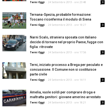
Terni Oggi
-
24 Settembre 2013 - ore 23:48
0
Ternana-Spezia, probabile formazione:
Toscano riconferma il modulo di Siena
Terni Oggi
-
24 Settembre 2013 - ore 18:27
0
Narni Scalo, straniera sposata con italiano
decide di tornare nel proprio Paese, fugge con
figlia: ritrovate
Terni Oggi
-
24 Settembre 2013 - ore 17:56
0
Terni, iniziato processo a Brega per peculato e
concussione. Il Comune non si costituisce
parte civile
Terni Oggi
-
24 Settembre 2013 - ore 14:11
0
Amelia, vuole soldi per comprare droga e
maltratta genitori: giovane amerino arrestato
Terni Oggi
-
24 Settembre 2013 - ore 18:21
0