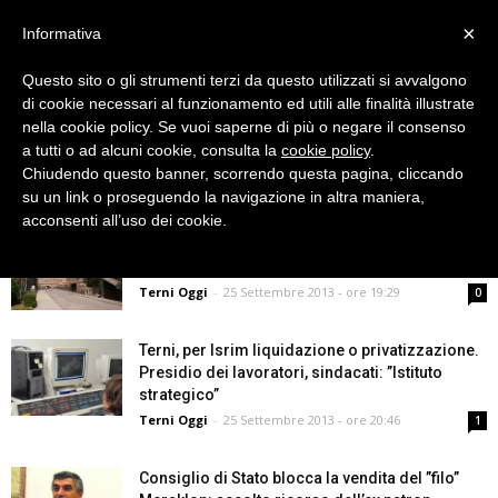
×
Informativa
Questo sito o gli strumenti terzi da questo utilizzati si avvalgono
di cookie necessari al funzionamento ed utili alle finalità illustrate
nella cookie policy. Se vuoi saperne di più o negare il consenso
a tutti o ad alcuni cookie, consulta la
cookie policy
.
Chiudendo questo banner, scorrendo questa pagina, cliccando
Archivi Mensili: Settembre 2013
su un link o proseguendo la navigazione in altra maniera,
acconsenti all’uso dei cookie.
All’ospedale di Terni un convegno
interregionale sulle patologie della prostata
Terni Oggi
-
25 Settembre 2013 - ore 19:29
0
Terni, per Isrim liquidazione o privatizzazione.
Presidio dei lavoratori, sindacati: ”Istituto
strategico”
Terni Oggi
-
25 Settembre 2013 - ore 20:46
1
Consiglio di Stato blocca la vendita del ”filo”