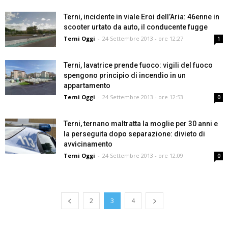
Terni, incidente in viale Eroi dell’Aria: 46enne in
scooter urtato da auto, il conducente fugge
Terni Oggi
-
24 Settembre 2013 - ore 12:27
1
Terni, lavatrice prende fuoco: vigili del fuoco
spengono principio di incendio in un
appartamento
Terni Oggi
-
24 Settembre 2013 - ore 12:53
0
Terni, ternano maltratta la moglie per 30 anni e
la perseguita dopo separazione: divieto di
avvicinamento
Terni Oggi
-
24 Settembre 2013 - ore 12:09
0
2
3
4