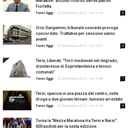
Meraklon: accolto ricorso dell’ex patron
Fiorletta
Terni Oggi
-
25 Settembre 2013 - ore 14:14
0
Crisi Sangemini, tribunale concede proroga
concordato. Trattative per cessione vanno
avanti
Terni Oggi
-
25 Settembre 2013 - ore 16:21
0
Terni, Liberati: ”Torri medievali nel degrado,
disinteresse di Soprintendenza e tecnici
comunali”
Terni Oggi
-
25 Settembre 2013 - ore 13:49
1
Terni, spaccia in una piazza del centro, cede
droga a due giovani ternani: tunisino arrestato
Terni Oggi
-
25 Settembre 2013 - ore 16:14
0
Torna la ”Mezza Maratona tra Terni e Narni”:
600 podisti per la sesta edizione