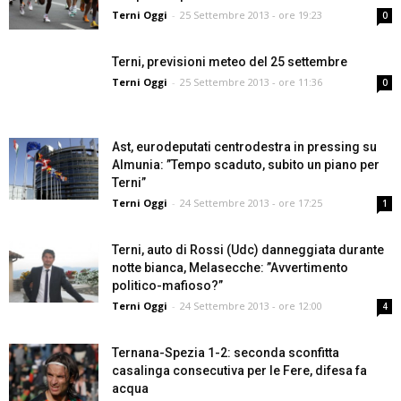
Terni Oggi
-
25 Settembre 2013 - ore 19:23
0
Terni, previsioni meteo del 25 settembre
Terni Oggi
-
25 Settembre 2013 - ore 11:36
0
Ast, eurodeputati centrodestra in pressing su
Almunia: ”Tempo scaduto, subito un piano per
Terni”
Terni Oggi
-
24 Settembre 2013 - ore 17:25
1
Terni, auto di Rossi (Udc) danneggiata durante
notte bianca, Melasecche: ”Avvertimento
politico-mafioso?”
Terni Oggi
-
24 Settembre 2013 - ore 12:00
4
Ternana-Spezia 1-2: seconda sconfitta
casalinga consecutiva per le Fere, difesa fa
acqua